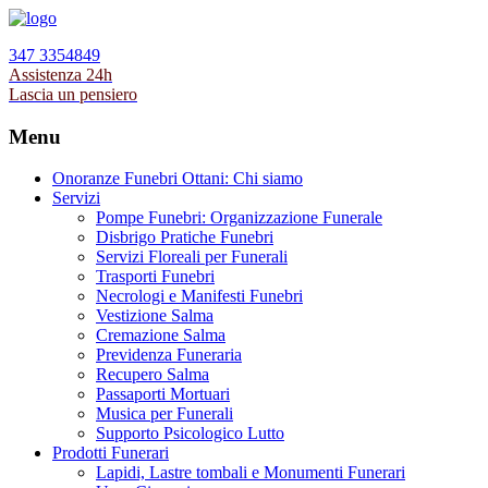
347 3354849
Assistenza 24h
Lascia un pensiero
Menu
Onoranze Funebri Ottani: Chi siamo
Servizi
Pompe Funebri: Organizzazione Funerale
Disbrigo Pratiche Funebri
Servizi Floreali per Funerali
Trasporti Funebri
Necrologi e Manifesti Funebri
Vestizione Salma
Cremazione Salma
Previdenza Funeraria
Recupero Salma
Passaporti Mortuari
Musica per Funerali
Supporto Psicologico Lutto
Prodotti Funerari
Lapidi, Lastre tombali e Monumenti Funerari