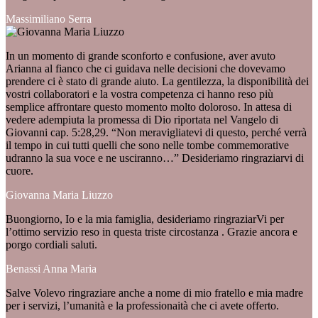
Massimiliano Serra
In un momento di grande sconforto e confusione, aver avuto
Arianna al fianco che ci guidava nelle decisioni che dovevamo
prendere ci è stato di grande aiuto. La gentilezza, la disponibilità dei
vostri collaboratori e la vostra competenza ci hanno reso più
semplice affrontare questo momento molto doloroso. In attesa di
vedere adempiuta la promessa di Dio riportata nel Vangelo di
Giovanni cap. 5:28,29. “Non meravigliatevi di questo, perché verrà
il tempo in cui tutti quelli che sono nelle tombe commemorative
udranno la sua voce e ne usciranno…” Desideriamo ringraziarvi di
cuore.
Giovanna Maria Liuzzo
Buongiorno, Io e la mia famiglia, desideriamo ringraziarVi per
l’ottimo servizio reso in questa triste circostanza . Grazie ancora e
porgo cordiali saluti.
Benassi Anna Maria
Salve Volevo ringraziare anche a nome di mio fratello e mia madre
per i servizi, l’umanità e la professionaità che ci avete offerto.