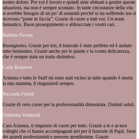
nostro dolore. Per voi è lavoro e quindi siete abituati a gestire queste
situazioni, ma non è sempre scontato. In tante circostanze della vita
si avrebbe bisogno di un po’ di umanità perché si sta soffrendo ma si
ricevono “porte in faccia”. Grazie di cuore a tutti voi. Un team
fantastico. Buon proseguimento e abbracciate i vostri cari.
Barbara Pavani
Buongiorno, Grazie per ieri, il funerale è stato perfetto ed è andato
tutto benissimo. Grazie anche per le piante e la vostra delicatezza,
che è sempre stata un tratto distintivo.
Carla Bonaveri
Arianna e tutto lo Staff mi sono stati vicino in tutto quando è morta
la mia mamma, li ringrazierò sempre.
Riccarda Ferioli
Grazie di vero cuore per la professionalità dimostrata. Distinti saluti.
Ombretta Venturoli
Cara Arianna, ti ringrazio di cuore per tutto. Grazie a te e ai tuoi
colleghi che ci hanno accompagnati ieri per il funerale di Papà. Siete
dei grandi professionisti e persone gentilissime. Grazie