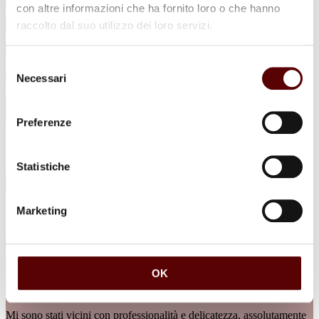
con altre informazioni che ha fornito loro o che hanno
raccolto dal suo utilizzo dei loro servizi.
Selezione
Necessari
del
consenso
Preferenze
Acconsento al trattamento dei miei dati personali per le finalità
indicate
Leggi l'informativa sulla privacy
Statistiche
Dicono di noi
Marketing
Sto caricando…
I migliori che mi siano mai capitati, assolutamente consigliatissimi.
OK
Stefania Ricci ved. Accolti
Mi sono stati vicini con professionalità e delicatezza, assolutamente