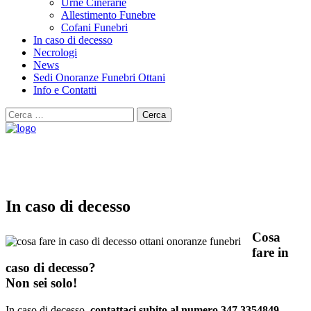
Urne Cinerarie
Allestimento Funebre
Cofani Funebri
In caso di decesso
Necrologi
News
Sedi Onoranze Funebri Ottani
Info e Contatti
Cerca
per:
In caso di decesso
Cosa
fare in
caso di decesso?
Non sei solo!
In caso di decesso,
contattaci subito al numero 347 3354849
,