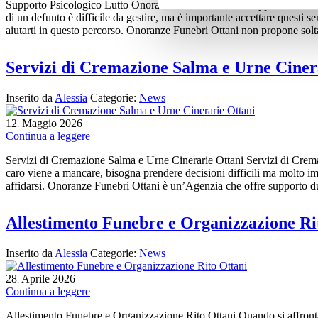
Supporto Psicologico Lutto Onoranze Funebri Ottani Supporto Psicolog
di un defunto è difficile da gestire, ma è importante accettare questi s
aiutarti in questo percorso. Onoranze Funebri Ottani non propone solt
Servizi di Cremazione Salma e Urne Ciner
Inserito da
Alessia
Categorie:
News
12
Maggio
2026
.
Continua a leggere
Servizi di Cremazione Salma e Urne Cinerarie Ottani Servizi di Cre
caro viene a mancare, bisogna prendere decisioni difficili ma molto impo
affidarsi. Onoranze Funebri Ottani è un’Agenzia che offre supporto du
Allestimento Funebre e Organizzazione Ri
Inserito da
Alessia
Categorie:
News
28
Aprile
2026
.
Continua a leggere
Allestimento Funebre e Organizzazione Rito Ottani Quando si affronta