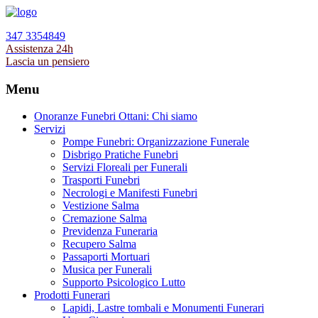
347 3354849
Assistenza 24h
Lascia un pensiero
Menu
Onoranze Funebri Ottani: Chi siamo
Servizi
Pompe Funebri: Organizzazione Funerale
Disbrigo Pratiche Funebri
Servizi Floreali per Funerali
Trasporti Funebri
Necrologi e Manifesti Funebri
Vestizione Salma
Cremazione Salma
Previdenza Funeraria
Recupero Salma
Passaporti Mortuari
Musica per Funerali
Supporto Psicologico Lutto
Prodotti Funerari
Lapidi, Lastre tombali e Monumenti Funerari