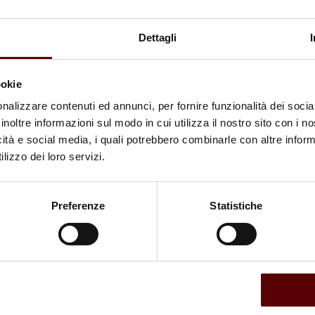
nerari sono un gesto di affetto verso i propri cari defunti:
rdita. È necessario rendere il luogo delle spoglie accoglienti
i presenta […]
Dettagli
ranze Funebri Ottani
ookie
nalizzare contenuti ed annunci, per fornire funzionalità dei socia
inoltre informazioni sul modo in cui utilizza il nostro sito con i 
icità e social media, i quali potrebbero combinarle con altre inform
lizzo dei loro servizi.
mento difficile come la perdita di un caro, non è semplice
cile gestire le attività logistiche, come il Recupero della
rto a 360 gradi nell’organizzazione […]
Preferenze
Statistiche
bri Ottani