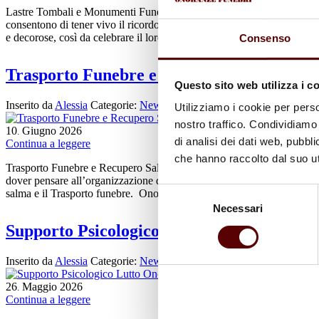
Lastre Tombali e Monumenti Funerari Ottani Le lapidi e i monumenti fu
consentono di tener vivo il ricordo della persona, anche dopo la sua pe
e decorose, così da celebrare il loro ricordo. Onoranze Funebri Ottan
Consenso
Trasporto Funebre e Recupero Salma Ono
Questo sito web utilizza i c
Inserito da
Alessia
Categorie:
News
Utilizziamo i cookie per perso
nostro traffico. Condividiamo 
10
Giugno
2026
.
di analisi dei dati web, pubbl
Continua a leggere
che hanno raccolto dal suo uti
Trasporto Funebre e Recupero Salma Onoranze Funebri Ottani In un mo
dover pensare all’organizzazione di un funerale. In particolare, non è fa
Selezione
salma e il Trasporto funebre. Onoranze Funebri Ottani offre un suppo
Necessari
del
consenso
Supporto Psicologico Lutto Onoranze Fune
Inserito da
Alessia
Categorie:
News
26
Maggio
2026
.
Continua a leggere