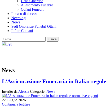
Urne Cinerarie
Allestimento Funebre
Cofani Funebri
In caso di decesso
Necrologi
News
Sedi Onoranze Funebri Ottani
Info e Contatti
Cerca
per:
News
L’Assicurazione Funeraria in Italia: regol
Inserito da
Alessia
Categorie:
News
22
Luglio
2026
.
Continua a leggere