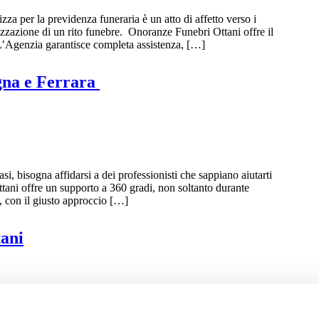
zza per la previdenza funeraria è un atto di affetto verso i
izzazione di un rito funebre. Onoranze Funebri Ottani offre il
. L’Agenzia garantisce completa assistenza, […]
gna e Ferrara
i, bisogna affidarsi a dei professionisti che sappiano aiutarti
tani offre un supporto a 360 gradi, non soltanto durante
o, con il giusto approccio […]
ani