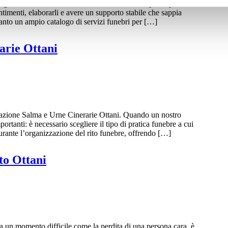
ico lutto Onoranze Funebri Ottani. Il dolore per la perdita
entimenti, elaborarli e avere un supporto stabile che sappia
anto un ampio catalogo di servizi funebri per […]
arie Ottani
mazione Salma e Urne Cinerarie Ottani. Quando un nostro
rtanti: è necessario scegliere il tipo di pratica funebre a cui
rante l’organizzazione del rito funebre, offrendo […]
to Ottani
 un momento difficile come la perdita di una persona cara, è