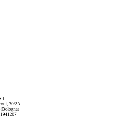
rl
coni, 30/2A
 (Bologna)
541941207