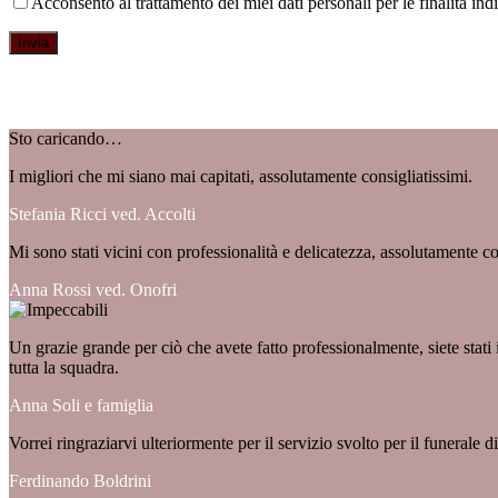
Acconsento al trattamento dei miei dati personali per le finalità ind
Sto caricando…
I migliori che mi siano mai capitati, assolutamente consigliatissimi.
Stefania Ricci ved. Accolti
Mi sono stati vicini con professionalità e delicatezza, assolutamente con
Anna Rossi ved. Onofri
Un grazie grande per ciò che avete fatto professionalmente, siete stati
tutta la squadra.
Anna Soli e famiglia
Vorrei ringraziarvi ulteriormente per il servizio svolto per il funerale d
Ferdinando Boldrini