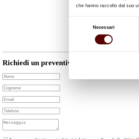
che hanno raccolto dal suo uti
Selezione
Necessari
del
consenso
Richiedi un preventivo