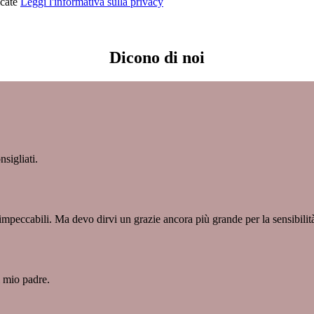
icate
Leggi l'informativa sulla privacy
Dicono di noi
sigliati.
 impeccabili. Ma devo dirvi un grazie ancora più grande per la sensibilit
i mio padre.