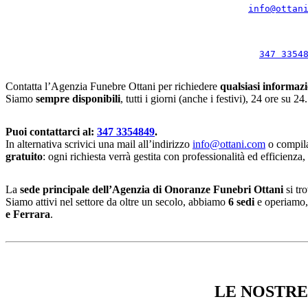
info@ottan
347 3354
Contatta l’Agenzia Funebre Ottani per richiedere
qualsiasi informaz
Siamo
sempre disponibili
, tutti i giorni (anche i festivi), 24 ore su 24.
Puoi contattarci al:
347 3354849
.
In alternativa scrivici una mail all’indirizzo
info@ottani.com
o compila
gratuito
: ogni richiesta verrà gestita con professionalità ed efficienza
La
sede principale dell’Agenzia di Onoranze Funebri Ottani
si tr
Siamo attivi nel settore da oltre un secolo, abbiamo
6 sedi
e operiamo, 
e Ferrara
.
LE NOSTRE