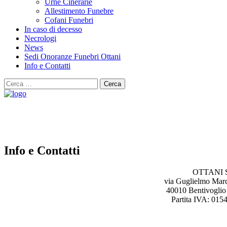
Urne Cinerarie
Allestimento Funebre
Cofani Funebri
In caso di decesso
Necrologi
News
Sedi Onoranze Funebri Ottani
Info e Contatti
Cerca
per:
Info e Contatti
OTTANI S
via Guglielmo Mar
40010 Bentivoglio
Partita IVA: 01