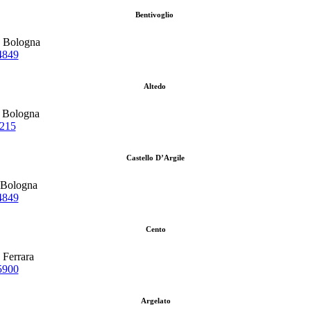
Bentivoglio
, Bologna
4849
Altedo
, Bologna
1215
Castello D’Argile
, Bologna
4849
Cento
, Ferrara
5900
Argelato