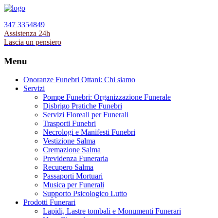
347 3354849
Assistenza 24h
Lascia un pensiero
Menu
Onoranze Funebri Ottani: Chi siamo
Servizi
Pompe Funebri: Organizzazione Funerale
Disbrigo Pratiche Funebri
Servizi Floreali per Funerali
Trasporti Funebri
Necrologi e Manifesti Funebri
Vestizione Salma
Cremazione Salma
Previdenza Funeraria
Recupero Salma
Passaporti Mortuari
Musica per Funerali
Supporto Psicologico Lutto
Prodotti Funerari
Lapidi, Lastre tombali e Monumenti Funerari