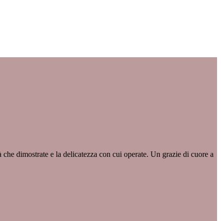
à che dimostrate e la delicatezza con cui operate. Un grazie di cuore a