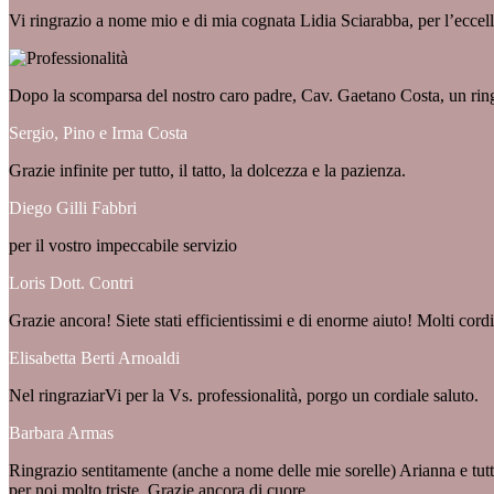
Vi ringrazio a nome mio e di mia cognata Lidia Sciarabba, per l’eccell
Dopo la scomparsa del nostro caro padre, Cav. Gaetano Costa, un ringra
Sergio, Pino e Irma Costa
Grazie infinite per tutto, il tatto, la dolcezza e la pazienza.
Diego Gilli Fabbri
per il vostro impeccabile servizio
Loris Dott. Contri
Grazie ancora! Siete stati efficientissimi e di enorme aiuto! Molti cordia
Elisabetta Berti Arnoaldi
Nel ringraziarVi per la Vs. professionalità, porgo un cordiale saluto.
Barbara Armas
Ringrazio sentitamente (anche a nome delle mie sorelle) Arianna e tut
per noi molto triste. Grazie ancora di cuore.