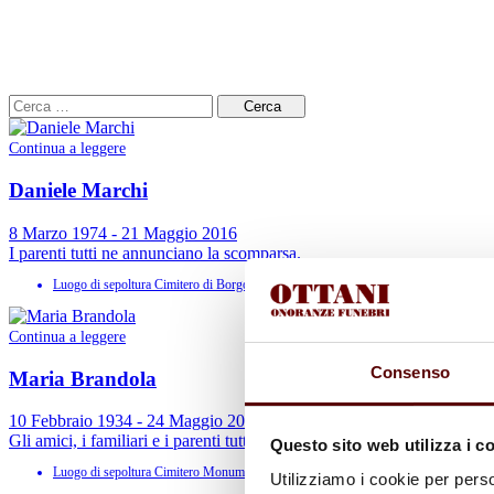
Cerca
per:
Continua a leggere
Daniele Marchi
8 Marzo 1974 - 21 Maggio 2016
I parenti tutti ne annunciano la scomparsa.
Luogo di sepoltura
Cimitero di Borgo Panigale
Continua a leggere
Consenso
Maria Brandola
10 Febbraio 1934 - 24 Maggio 2016
Gli amici, i familiari e i parenti tutti ne annunciano la scomparsa.
Questo sito web utilizza i c
Luogo di sepoltura
Cimitero Monumentale della Certosa
Utilizziamo i cookie per perso