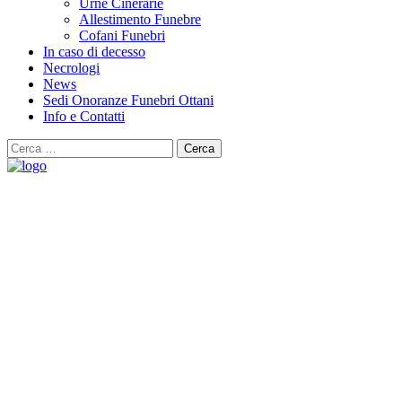
Urne Cinerarie
Allestimento Funebre
Cofani Funebri
In caso di decesso
Necrologi
News
Sedi Onoranze Funebri Ottani
Info e Contatti
Cerca
per:
Necrologi
Lascia un pensiero ai tuoi cari e scopri le ricorrenze