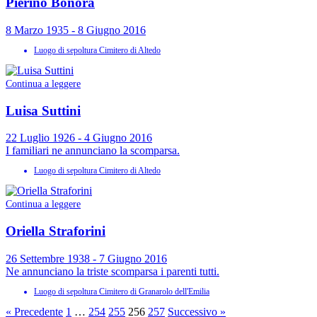
Pierino Bonora
8 Marzo 1935 - 8 Giugno 2016
Luogo di sepoltura
Cimitero di Altedo
Continua a leggere
Luisa Suttini
22 Luglio 1926 - 4 Giugno 2016
I familiari ne annunciano la scomparsa.
Luogo di sepoltura
Cimitero di Altedo
Continua a leggere
Oriella Straforini
26 Settembre 1938 - 7 Giugno 2016
Ne annunciano la triste scomparsa i parenti tutti.
Luogo di sepoltura
Cimitero di Granarolo dell'Emilia
« Precedente
1
…
254
255
256
257
Successivo »