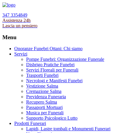
347 3354849
Assistenza 24h
Lascia un pensiero
Menu
Onoranze Funebri Ottani: Chi siamo
Servizi
Pompe Funebri: Organizzazione Funerale
Disbrigo Pratiche Funebri
Servizi Floreali per Funerali
Trasporti Funebri
Necrologi e Manifesti Funebri
Vestizione Salma
Cremazione Salma
Previdenza Funeraria
Recupero Salma
Passaporti Mortuari
Musica per Funerali
Supporto Psicologico Lutto
Prodotti Funerari
Lapidi, Lastre tombali e Monumenti Funerari