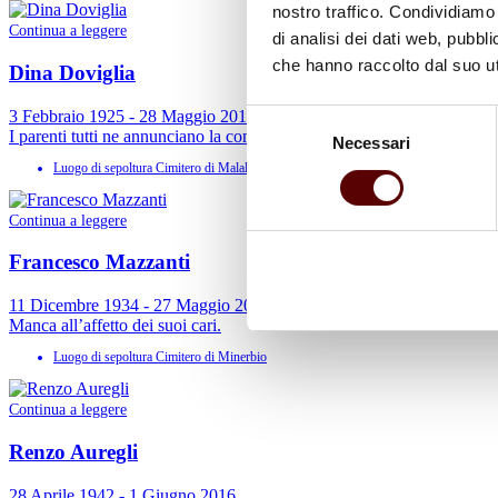
nostro traffico. Condividiamo 
Continua a leggere
di analisi dei dati web, pubbl
che hanno raccolto dal suo uti
Dina Doviglia
3 Febbraio 1925 - 28 Maggio 2016
Selezione
I parenti tutti ne annunciano la compianta scomparsa.
Necessari
del
Luogo di sepoltura
Cimitero di Malalbergo
consenso
Continua a leggere
Francesco Mazzanti
11 Dicembre 1934 - 27 Maggio 2016
Manca all’affetto dei suoi cari.
Luogo di sepoltura
Cimitero di Minerbio
Continua a leggere
Renzo Auregli
28 Aprile 1942 - 1 Giugno 2016