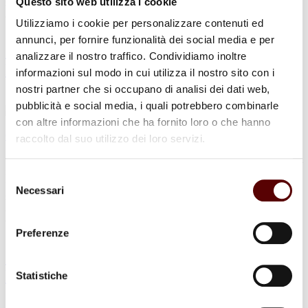
Questo sito web utilizza i cookie
soli il peso dell’organizzazione di un rito funebre, ma è necessario
affidarsi a […]
Utilizziamo i cookie per personalizzare contenuti ed
annunci, per fornire funzionalità dei social media e per
Onorare il ricordo dei defunti durante le
analizzare il nostro traffico. Condividiamo inoltre
Festività Pasquali
informazioni sul modo in cui utilizza il nostro sito con i
nostri partner che si occupano di analisi dei dati web,
Inserito da
Alessia
Categorie:
News
pubblicità e social media, i quali potrebbero combinarle
con altre informazioni che ha fornito loro o che hanno
14
Aprile
2026
.
Continua a leggere
raccolto dal suo utilizzo dei loro servizi.
Onorare il ricordo dei defunti durante le Festività Pasquali Onorare il
ricordo dei defunti durante le Festività Pasquali. Il momento delle
Selezione
festività può darci gioia e serenità, ma anche grande dolore,
Necessari
del
specialmente se lo viviamo pensando ai nostri cari defunti, con cui
abbiamo condiviso momenti speciali che non potranno ripetersi.
consenso
Onoranze Funebri Ottani è un’Agenzia […]
Preferenze
Onoranze Funebri Ottani Organizzazione
Funerali
Statistiche
Inserito da
Alessia
Categorie:
News