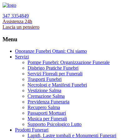
347 3354849
Assistenza 24h
Lascia un pensiero
Menu
Onoranze Funebri Ottani: Chi siamo
Servizi
Pompe Funebri: Organizzazione Funerale
Disbrigo Pratiche Funebri
Servizi Floreali per Funerali
Trasporti Funebri
Necrologi e Manifesti Funebri
Vestizione Salma
Cremazione Salma
Previdenza Funeraria
Recupero Salma
Passaporti Mortuari
Musica per Funerali
Supporto Psicologico Lutto
Prodotti Funerari
Lapidi, Lastre tombali e Monumenti Funerari