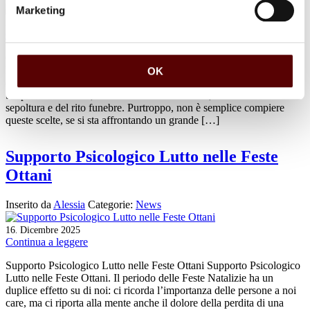
Marketing
24
Febbraio
2026
.
Continua a leggere
Onoranze Funebri Ottani Organizzazione Funerali Onoranze
Funebri Ottani Organizzazione Funerali. Sono molti i dettagli a cui
OK
dover fare attenzione durante l’allestimento di un rito funebre: dal
trasporto del feretro, alla vestizione della salma, fino alla scelta della
sepoltura e del rito funebre. Purtroppo, non è semplice compiere
queste scelte, se si sta affrontando un grande […]
Supporto Psicologico Lutto nelle Feste
Ottani
Inserito da
Alessia
Categorie:
News
16
Dicembre
2025
.
Continua a leggere
Supporto Psicologico Lutto nelle Feste Ottani Supporto Psicologico
Lutto nelle Feste Ottani. Il periodo delle Feste Natalizie ha un
duplice effetto su di noi: ci ricorda l’importanza delle persone a noi
care, ma ci riporta alla mente anche il dolore della perdita di una