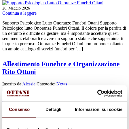
26
Maggio
2026
.
Continua a leggere
Supporto Psicologico Lutto Onoranze Funebri Ottani Supporto
Psicologico lutto Onoranze Funebri Ottani. Il dolore per la perdita di
un defunto è difficile da gestire, ma è importante accettare questi
sentimenti, elaborarli e avere un supporto stabile che sappia aiutarti
in questo percorso. Onoranze Funebri Ottani non propone soltanto
un ampio catalogo di servizi funebri per […]
Allestimento Funebre e Organizzazione
Rito Ottani
Inserito da
Alessia
Categorie:
News
28
Aprile
2026
.
Continua a leggere
Consenso
Dettagli
Informazioni sui cookie
Allestimento Funebre e Organizzazione Rito Ottani Quando si
affronta un momento difficile come la perdita di una persona cara, è
essenziale avere la libertà di vivere il proprio dolore e concentrarsi
sul ricordo del defunto. Per questo motivo, non bisogna portare da