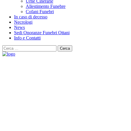
Urne Cinerarie
Allestimento Funebre
Cofani Funebri
In caso di decesso
Necrologi
News
Sedi Onoranze Funebri Ottani
Info e Contatti
Cerca
per:
Archivi Tag:
organizzazione funerale
Lascia un pensiero ai tuoi cari e scopri le ricorrenze