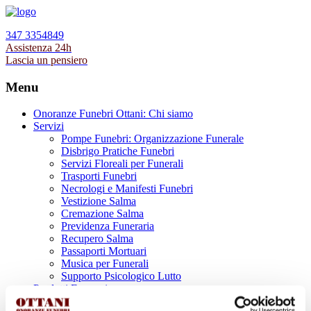
347 3354849
Assistenza 24h
Lascia un pensiero
Menu
Onoranze Funebri Ottani: Chi siamo
Servizi
Pompe Funebri: Organizzazione Funerale
Disbrigo Pratiche Funebri
Servizi Floreali per Funerali
Trasporti Funebri
Necrologi e Manifesti Funebri
Vestizione Salma
Cremazione Salma
Previdenza Funeraria
Recupero Salma
Passaporti Mortuari
Musica per Funerali
Supporto Psicologico Lutto
Prodotti Funerari
Lapidi, Lastre tombali e Monumenti Funerari