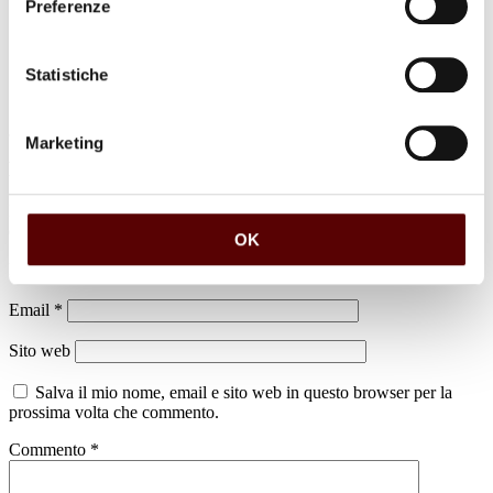
Preferenze
Statistiche
Marketing
Lascia un commento
Il tuo indirizzo email non sarà pubblicato.
I campi obbligatori sono
contrassegnati
*
OK
Nome
*
Email
*
Sito web
Salva il mio nome, email e sito web in questo browser per la
prossima volta che commento.
Commento
*