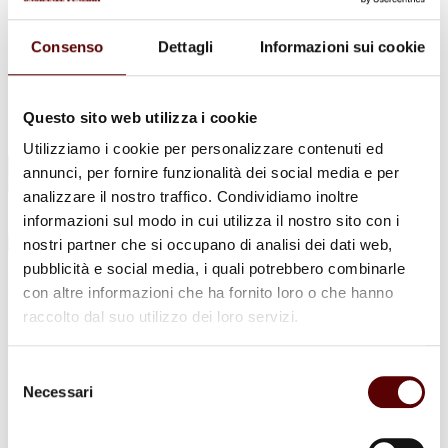
Urne Cinerarie
Allestimento Funebre
Cofani Funebri
Consenso
Dettagli
Informazioni sui cookie
In caso di decesso
Necrologi
News
Sedi Onoranze Funebri Ottani
Questo sito web utilizza i cookie
Info e Contatti
Utilizziamo i cookie per personalizzare contenuti ed
Cerca
annunci, per fornire funzionalità dei social media e per
per:
analizzare il nostro traffico. Condividiamo inoltre
informazioni sul modo in cui utilizza il nostro sito con i
nostri partner che si occupano di analisi dei dati web,
pubblicità e social media, i quali potrebbero combinarle
Maria Borelli
con altre informazioni che ha fornito loro o che hanno
raccolto dal suo utilizzo dei loro servizi.
Ferioli
26 Marzo 1932 - 20 Settembre 2025
Selezione
Necessari
del
Condividi
questa pagina
consenso