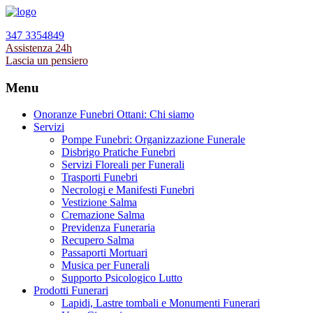
347 3354849
Assistenza 24h
Lascia un pensiero
Menu
Onoranze Funebri Ottani: Chi siamo
Servizi
Pompe Funebri: Organizzazione Funerale
Disbrigo Pratiche Funebri
Servizi Floreali per Funerali
Trasporti Funebri
Necrologi e Manifesti Funebri
Vestizione Salma
Cremazione Salma
Previdenza Funeraria
Recupero Salma
Passaporti Mortuari
Musica per Funerali
Supporto Psicologico Lutto
Prodotti Funerari
Lapidi, Lastre tombali e Monumenti Funerari