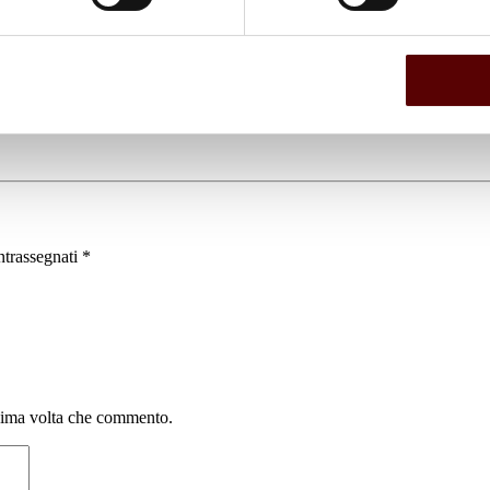
ntrassegnati
*
ssima volta che commento.