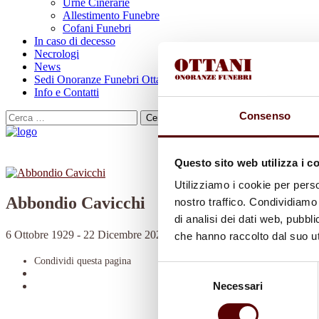
Urne Cinerarie
Allestimento Funebre
Cofani Funebri
In caso di decesso
Necrologi
News
Sedi Onoranze Funebri Ottani
Info e Contatti
Consenso
Cerca
per:
Questo sito web utilizza i c
Utilizziamo i cookie per perso
Abbondio Cavicchi
nostro traffico. Condividiamo 
di analisi dei dati web, pubbl
6 Ottobre 1929 - 22 Dicembre 2022
che hanno raccolto dal suo uti
Condividi
questa pagina
Selezione
Necessari
del
consenso