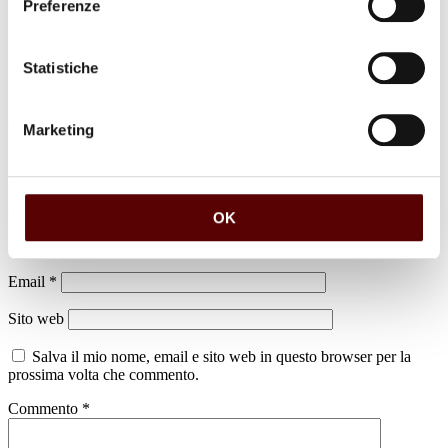
Preferenze
Statistiche
Marketing
Lascia un commento
Il tuo indirizzo email non sarà pubblicato.
I campi obbligatori sono
contrassegnati
*
OK
Nome
*
Email
*
Sito web
Salva il mio nome, email e sito web in questo browser per la
prossima volta che commento.
Commento
*