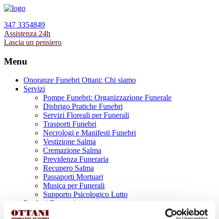
347 3354849
Assistenza 24h
Lascia un pensiero
Menu
Onoranze Funebri Ottani: Chi siamo
Servizi
Pompe Funebri: Organizzazione Funerale
Disbrigo Pratiche Funebri
Servizi Floreali per Funerali
Trasporti Funebri
Necrologi e Manifesti Funebri
Vestizione Salma
Cremazione Salma
Previdenza Funeraria
Recupero Salma
Passaporti Mortuari
Musica per Funerali
Supporto Psicologico Lutto
Prodotti Funerari
Lapidi, Lastre tombali e Monumenti Funerari