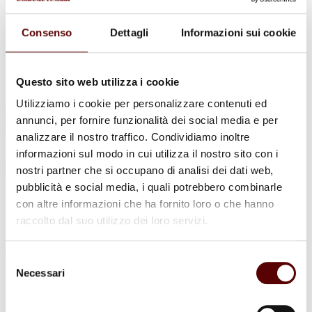
Urne Cinerarie
Allestimento Funebre
Cofani Funebri
Consenso
Dettagli
Informazioni sui cookie
In caso di decesso
Necrologi
News
Sedi Onoranze Funebri Ottani
Questo sito web utilizza i cookie
Info e Contatti
Utilizziamo i cookie per personalizzare contenuti ed
Cerca
annunci, per fornire funzionalità dei social media e per
per:
analizzare il nostro traffico. Condividiamo inoltre
informazioni sul modo in cui utilizza il nostro sito con i
nostri partner che si occupano di analisi dei dati web,
pubblicità e social media, i quali potrebbero combinarle
Marisa Accarisi
con altre informazioni che ha fornito loro o che hanno
raccolto dal suo utilizzo dei loro servizi.
ved. Giordano
9 Dicembre 1933 - 29 Maggio 2026
Selezione
Necessari
del
Condividi
questa pagina
consenso