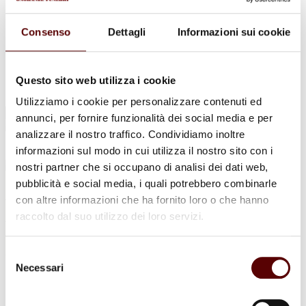
Urne Cinerarie
Allestimento Funebre
Cofani Funebri
Consenso
Dettagli
Informazioni sui cookie
In caso di decesso
Necrologi
News
Sedi Onoranze Funebri Ottani
Questo sito web utilizza i cookie
Info e Contatti
Utilizziamo i cookie per personalizzare contenuti ed
Cerca
annunci, per fornire funzionalità dei social media e per
per:
analizzare il nostro traffico. Condividiamo inoltre
informazioni sul modo in cui utilizza il nostro sito con i
nostri partner che si occupano di analisi dei dati web,
pubblicità e social media, i quali potrebbero combinarle
Ada Zecchi
con altre informazioni che ha fornito loro o che hanno
raccolto dal suo utilizzo dei loro servizi.
Ved. Fabbri
2 Giugno 1931 - 1 Novembre 2024
Selezione
Necessari
del
Condividi
questa pagina
consenso