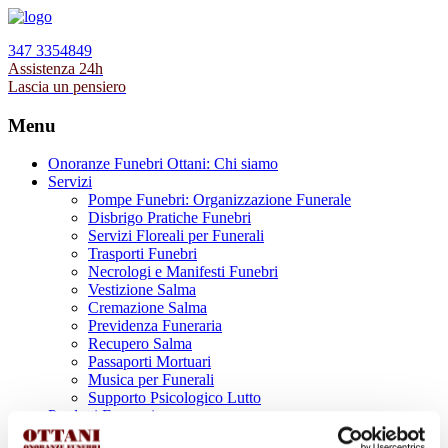
347 3354849
Assistenza 24h
Lascia un pensiero
Menu
Onoranze Funebri Ottani: Chi siamo
Servizi
Pompe Funebri: Organizzazione Funerale
Disbrigo Pratiche Funebri
Servizi Floreali per Funerali
Trasporti Funebri
Necrologi e Manifesti Funebri
Vestizione Salma
Cremazione Salma
Previdenza Funeraria
Recupero Salma
Passaporti Mortuari
Musica per Funerali
Supporto Psicologico Lutto
Prodotti Funerari
Lapidi, Lastre tombali e Monumenti Funerari