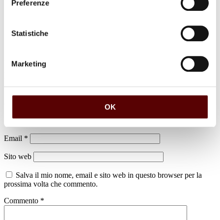
Preferenze
Statistiche
Marketing
Lascia un commento
Il tuo indirizzo email non sarà pubblicato.
I campi obbligatori sono
contrassegnati
*
OK
Nome
*
Email
*
Sito web
Salva il mio nome, email e sito web in questo browser per la
prossima volta che commento.
Commento
*