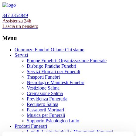
347 3354849
Assistenza 24h
Lascia un pensiero
Menu
Onoranze Funebri Ottani: Chi siamo
Servizi
Pompe Funebri: Organizzazione Funerale
Disbrigo Pratiche Funebri
Servizi Floreali per Funerali
Trasporti Funebri
Necrologi e Manifesti Funebri
Vestizione Salma
Cremazione Salma
Previdenza Funeraria
Recupero Salma
Passaporti Mortuari
Musica per Funerali
Supporto Psicologico Lutto
Prodotti Funerari
Lapidi, Lastre tombali e Monumenti Funerari