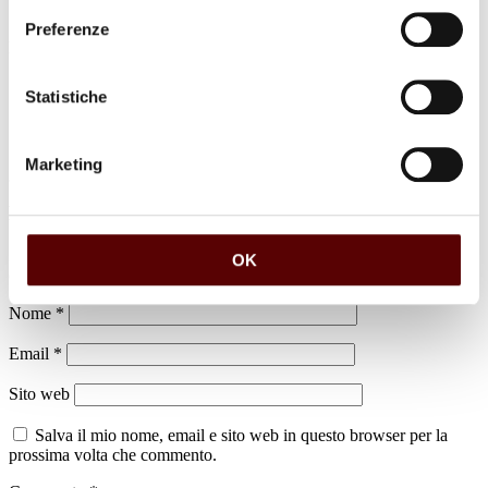
Preferenze
luogo di sepoltura
Dispersione Casalecchio di Reno
Statistiche
Marketing
Lascia un commento
Il tuo indirizzo email non sarà pubblicato.
I campi obbligatori sono
OK
contrassegnati
*
Nome
*
Email
*
Sito web
Salva il mio nome, email e sito web in questo browser per la
prossima volta che commento.