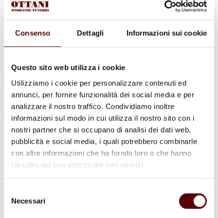
Urne Cinerarie
Allestimento Funebre
Cofani Funebri
In caso di decesso
Consenso
Dettagli
Informazioni sui cookie
Necrologi
News
Sedi Onoranze Funebri Ottani
Info e Contatti
Questo sito web utilizza i cookie
Cerca
Utilizziamo i cookie per personalizzare contenuti ed
per:
annunci, per fornire funzionalità dei social media e per
analizzare il nostro traffico. Condividiamo inoltre
informazioni sul modo in cui utilizza il nostro sito con i
nostri partner che si occupano di analisi dei dati web,
Adelmo Sgarzi
pubblicità e social media, i quali potrebbero combinarle
con altre informazioni che ha fornito loro o che hanno
17 Dicembre 1930 - 25 Maggio 2022
raccolto dal suo utilizzo dei loro servizi.
Condividi
questa pagina
Selezione
Necessari
del
consenso