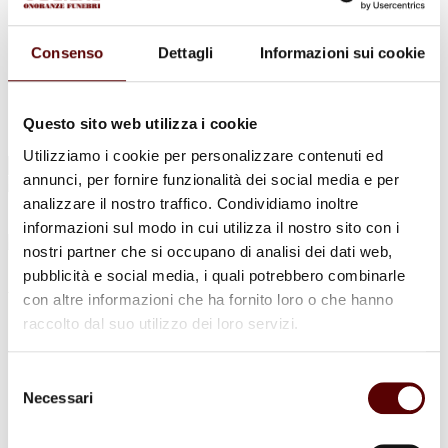
Urne Cinerarie
Allestimento Funebre
Cofani Funebri
Consenso
Dettagli
Informazioni sui cookie
In caso di decesso
Necrologi
News
Sedi Onoranze Funebri Ottani
Questo sito web utilizza i cookie
Info e Contatti
Utilizziamo i cookie per personalizzare contenuti ed
Cerca
annunci, per fornire funzionalità dei social media e per
per:
analizzare il nostro traffico. Condividiamo inoltre
informazioni sul modo in cui utilizza il nostro sito con i
nostri partner che si occupano di analisi dei dati web,
pubblicità e social media, i quali potrebbero combinarle
Aldo Cristofori
con altre informazioni che ha fornito loro o che hanno
raccolto dal suo utilizzo dei loro servizi.
10 Agosto 1942 - 26 Dicembre 2021
Condividi
questa pagina
Selezione
Necessari
del
consenso