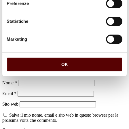
Preferenze
luogo di sepoltura
Cimitero di San Matteo della Decima
Statistiche
Marketing
Lascia un commento
OK
Il tuo indirizzo email non sarà pubblicato.
I campi obbligatori sono
contrassegnati
*
Nome
*
Email
*
Sito web
Salva il mio nome, email e sito web in questo browser per la
prossima volta che commento.