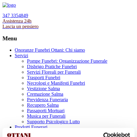
347 3354849
Assistenza 24h
Lascia un pensiero
Menu
Onoranze Funebri Ottani: Chi siamo
Servizi
Pompe Funebri: Organizzazione Funerale
Disbrigo Pratiche Funebri
Servizi Floreali per Funerali
Trasporti Funebri
Necrologi e Manifesti Funebri
Vestizione Salma
Cremazione Salma
Previdenza Funeraria
Recupero Salma
Passaporti Mortuari
Musica per Funerali
Supporto Psicologico Lutto
Prodotti Funerari
Lapidi, Lastre tombali e Monumenti Funerari