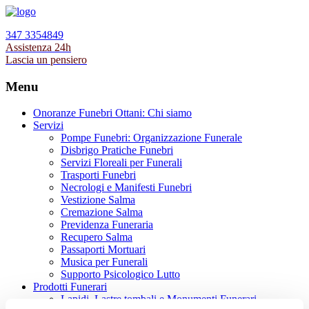
347 3354849
Assistenza 24h
Lascia un pensiero
Menu
Onoranze Funebri Ottani: Chi siamo
Servizi
Pompe Funebri: Organizzazione Funerale
Disbrigo Pratiche Funebri
Servizi Floreali per Funerali
Trasporti Funebri
Necrologi e Manifesti Funebri
Vestizione Salma
Cremazione Salma
Previdenza Funeraria
Recupero Salma
Passaporti Mortuari
Musica per Funerali
Supporto Psicologico Lutto
Prodotti Funerari
Lapidi, Lastre tombali e Monumenti Funerari