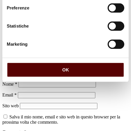
Preferenze
luogo di sepoltura
Cimitero di Altedo
Statistiche
Marketing
Lascia un commento
Il tuo indirizzo email non sarà pubblicato.
I campi obbligatori sono
OK
contrassegnati
*
Nome
*
Email
*
Sito web
Salva il mio nome, email e sito web in questo browser per la
prossima volta che commento.