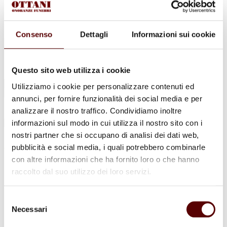
Urne Cinerarie
Allestimento Funebre
Cofani Funebri
In caso di decesso
Consenso
Dettagli
Informazioni sui cookie
Necrologi
News
Sedi Onoranze Funebri Ottani
Info e Contatti
Questo sito web utilizza i cookie
Cerca
Utilizziamo i cookie per personalizzare contenuti ed
per:
annunci, per fornire funzionalità dei social media e per
analizzare il nostro traffico. Condividiamo inoltre
informazioni sul modo in cui utilizza il nostro sito con i
nostri partner che si occupano di analisi dei dati web,
Alfio Cesari
pubblicità e social media, i quali potrebbero combinarle
con altre informazioni che ha fornito loro o che hanno
1 Settembre 1928 - 29 Luglio 2022
raccolto dal suo utilizzo dei loro servizi.
Condividi
questa pagina
Selezione
Necessari
del
consenso