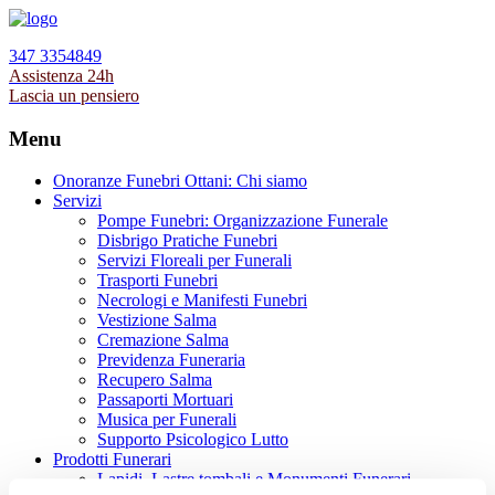
347 3354849
Assistenza 24h
Lascia un pensiero
Menu
Onoranze Funebri Ottani: Chi siamo
Servizi
Pompe Funebri: Organizzazione Funerale
Disbrigo Pratiche Funebri
Servizi Floreali per Funerali
Trasporti Funebri
Necrologi e Manifesti Funebri
Vestizione Salma
Cremazione Salma
Previdenza Funeraria
Recupero Salma
Passaporti Mortuari
Musica per Funerali
Supporto Psicologico Lutto
Prodotti Funerari
Lapidi, Lastre tombali e Monumenti Funerari