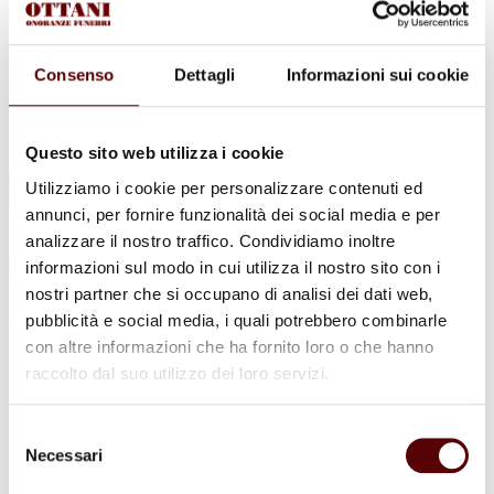
Urne Cinerarie
Allestimento Funebre
Cofani Funebri
In caso di decesso
Consenso
Dettagli
Informazioni sui cookie
Necrologi
News
Sedi Onoranze Funebri Ottani
Info e Contatti
Questo sito web utilizza i cookie
Cerca
Utilizziamo i cookie per personalizzare contenuti ed
per:
annunci, per fornire funzionalità dei social media e per
analizzare il nostro traffico. Condividiamo inoltre
informazioni sul modo in cui utilizza il nostro sito con i
nostri partner che si occupano di analisi dei dati web,
Angela Bovina
pubblicità e social media, i quali potrebbero combinarle
con altre informazioni che ha fornito loro o che hanno
2 Dicembre 1955 - 1 Dicembre 2022
raccolto dal suo utilizzo dei loro servizi.
Condividi
questa pagina
Selezione
Necessari
del
consenso