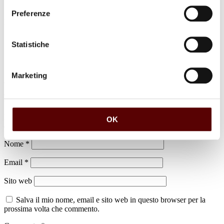
Preferenze
luogo di sepoltura
Cimitero di Castello d'Argile
Statistiche
Marketing
Lascia un commento
Il tuo indirizzo email non sarà pubblicato.
I campi obbligatori sono
OK
contrassegnati
*
Nome
*
Email
*
Sito web
Salva il mio nome, email e sito web in questo browser per la
prossima volta che commento.