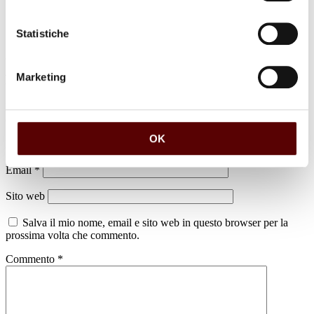
Statistiche
Marketing
Lascia un commento
Il tuo indirizzo email non sarà pubblicato.
I campi obbligatori sono
contrassegnati
*
OK
Nome
*
Email
*
Sito web
Salva il mio nome, email e sito web in questo browser per la
prossima volta che commento.
Commento
*