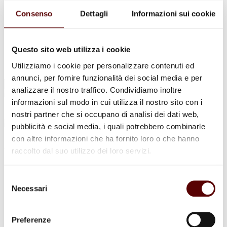
Urne Cinerarie
Allestimento Funebre
Consenso
Dettagli
Informazioni sui cookie
Cofani Funebri
In caso di decesso
Necrologi
News
Questo sito web utilizza i cookie
Sedi Onoranze Funebri Ottani
Utilizziamo i cookie per personalizzare contenuti ed
Info e Contatti
annunci, per fornire funzionalità dei social media e per
Cerca
analizzare il nostro traffico. Condividiamo inoltre
per:
informazioni sul modo in cui utilizza il nostro sito con i
nostri partner che si occupano di analisi dei dati web,
pubblicità e social media, i quali potrebbero combinarle
con altre informazioni che ha fornito loro o che hanno
Angelo Passerini
raccolto dal suo utilizzo dei loro servizi.
5 Ottobre 1946 - 19 Aprile 2026
Selezione
Condividi
questa pagina
Necessari
del
consenso
Preferenze