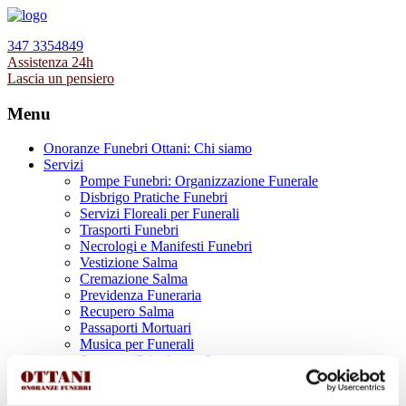
347 3354849
Assistenza 24h
Lascia un pensiero
Menu
Onoranze Funebri Ottani: Chi siamo
Servizi
Pompe Funebri: Organizzazione Funerale
Disbrigo Pratiche Funebri
Servizi Floreali per Funerali
Trasporti Funebri
Necrologi e Manifesti Funebri
Vestizione Salma
Cremazione Salma
Previdenza Funeraria
Recupero Salma
Passaporti Mortuari
Musica per Funerali
Supporto Psicologico Lutto
Prodotti Funerari
Lapidi, Lastre tombali e Monumenti Funerari