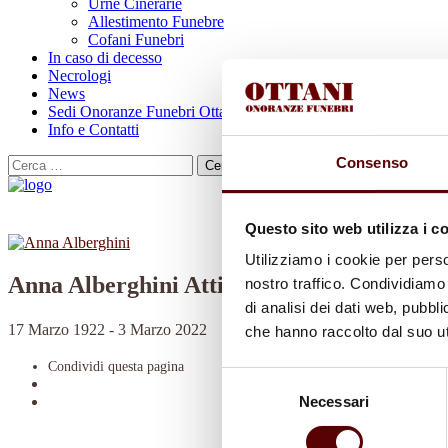
Urne Cinerarie
Allestimento Funebre
Cofani Funebri
In caso di decesso
Necrologi
News
Sedi Onoranze Funebri Ottani
Info e Contatti
Consenso
Cerca
per:
Questo sito web utilizza i c
Utilizziamo i cookie per perso
Anna Alberghini Atti
nostro traffico. Condividiamo 
di analisi dei dati web, pubbl
17 Marzo 1922 - 3 Marzo 2022
che hanno raccolto dal suo uti
Condividi
questa pagina
Selezione
Necessari
del
consenso