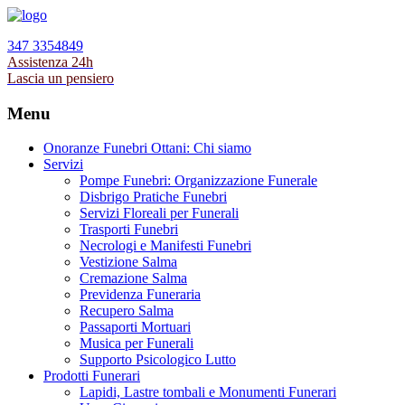
347 3354849
Assistenza 24h
Lascia un pensiero
Menu
Onoranze Funebri Ottani: Chi siamo
Servizi
Pompe Funebri: Organizzazione Funerale
Disbrigo Pratiche Funebri
Servizi Floreali per Funerali
Trasporti Funebri
Necrologi e Manifesti Funebri
Vestizione Salma
Cremazione Salma
Previdenza Funeraria
Recupero Salma
Passaporti Mortuari
Musica per Funerali
Supporto Psicologico Lutto
Prodotti Funerari
Lapidi, Lastre tombali e Monumenti Funerari