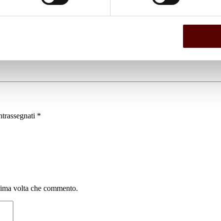
ntrassegnati
*
ssima volta che commento.