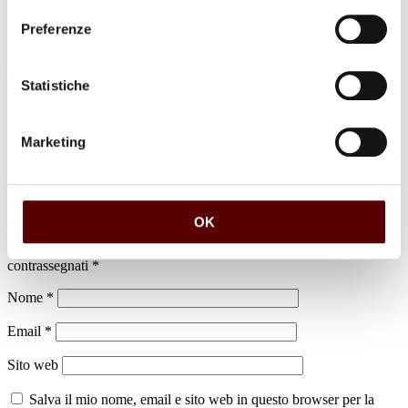
Preferenze
Luogo di sepoltura
Statistiche
Cimitero di Dodici Morelli
Marketing
Lascia un commento
OK
Il tuo indirizzo email non sarà pubblicato.
I campi obbligatori sono
contrassegnati
*
Nome
*
Email
*
Sito web
Salva il mio nome, email e sito web in questo browser per la