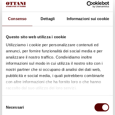
Urne Cinerarie
Allestimento Funebre
Cofani Funebri
In caso di decesso
Consenso
Dettagli
Informazioni sui cookie
Necrologi
News
Sedi Onoranze Funebri Ottani
Info e Contatti
Questo sito web utilizza i cookie
Cerca
Utilizziamo i cookie per personalizzare contenuti ed
per:
annunci, per fornire funzionalità dei social media e per
analizzare il nostro traffico. Condividiamo inoltre
informazioni sul modo in cui utilizza il nostro sito con i
nostri partner che si occupano di analisi dei dati web,
Anna Melloni
pubblicità e social media, i quali potrebbero combinarle
con altre informazioni che ha fornito loro o che hanno
in Ferioli
raccolto dal suo utilizzo dei loro servizi.
24 Giugno 1948 - 27 Maggio 2021
Selezione
Condividi
questa pagina
Necessari
del
consenso