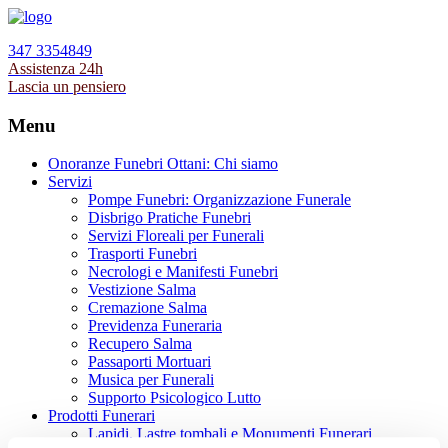
347 3354849
Assistenza 24h
Lascia un pensiero
Menu
Onoranze Funebri Ottani: Chi siamo
Servizi
Pompe Funebri: Organizzazione Funerale
Disbrigo Pratiche Funebri
Servizi Floreali per Funerali
Trasporti Funebri
Necrologi e Manifesti Funebri
Vestizione Salma
Cremazione Salma
Previdenza Funeraria
Recupero Salma
Passaporti Mortuari
Musica per Funerali
Supporto Psicologico Lutto
Prodotti Funerari
Lapidi, Lastre tombali e Monumenti Funerari