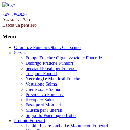
347 3354849
Assistenza 24h
Lascia un pensiero
Menu
Onoranze Funebri Ottani: Chi siamo
Servizi
Pompe Funebri: Organizzazione Funerale
Disbrigo Pratiche Funebri
Servizi Floreali per Funerali
Trasporti Funebri
Necrologi e Manifesti Funebri
Vestizione Salma
Cremazione Salma
Previdenza Funeraria
Recupero Salma
Passaporti Mortuari
Musica per Funerali
Supporto Psicologico Lutto
Prodotti Funerari
Lapidi, Lastre tombali e Monumenti Funerari