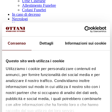
Urne Cinerarie
Allestimento Funebre
Cofani Funebri
In caso di decesso
Necrologi
News
Sedi Onoranze Funebri Ottani
Info e Contatti
Cerca
Consenso
Dettagli
Informazioni sui cookie
per:
Questo sito web utilizza i cookie
Utilizziamo i cookie per personalizzare contenuti ed
Annamaria Tassinari
annunci, per fornire funzionalità dei social media e per
analizzare il nostro traffico. Condividiamo inoltre
ved. Govoni
informazioni sul modo in cui utilizza il nostro sito con i
8 Settembre 1935 - 4 Febbraio 2026
nostri partner che si occupano di analisi dei dati web,
pubblicità e social media, i quali potrebbero combinarle
Condividi
questa pagina
con altre informazioni che ha fornito loro o che hanno
raccolto dal suo utilizzo dei loro servizi.