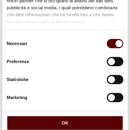
nostri partner che si occupano di analisi dei dati web,
pubblicità e social media, i quali potrebbero combinarle
con altre informazioni che ha fornito loro o che hanno
raccolto dal suo utilizzo dei loro servizi.
luogo di sepoltura
Dispersione
Selezione
Necessari
del
consenso
Preferenze
Commenti (1)
Statistiche
Matteo Alessandria: Ministro della Parola di Dio
Marketing
9 Marzo 2023 a 05:26
Rispondi
Sentita partecipazione al Vostro dolore! Niente è perduto per
sempre per chi impara SUBITO umilmente ad ADORARE
OK
DIO CON SPIRITO E VERITà come insegnò Gesù Cristo.