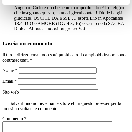
Insegnare che Dio “prende” giovani o bambini per farne
Angeli in Cielo è una bestemmia imperdonabile! Le religioni
che insegnano questo, hanno i giorni contati! Dio le ha già
giudicate! USCITE DA ESSE … esorta Dio in Apocalisse
18:4. DIO è AMORE (1Gv 4:8, 16) è scritto nella SACRA
Bibbia. Abbracciandovi prego per Voi.
Lascia un commento
Il tuo indirizzo email non sarà pubblicato.
I campi obbligatori sono
contrassegnati
*
Nome
*
Email
*
Sito web
Salva il mio nome, email e sito web in questo browser per la
prossima volta che commento.
Commento
*