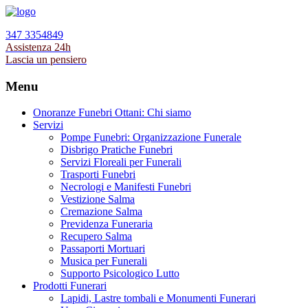
347 3354849
Assistenza 24h
Lascia un pensiero
Menu
Onoranze Funebri Ottani: Chi siamo
Servizi
Pompe Funebri: Organizzazione Funerale
Disbrigo Pratiche Funebri
Servizi Floreali per Funerali
Trasporti Funebri
Necrologi e Manifesti Funebri
Vestizione Salma
Cremazione Salma
Previdenza Funeraria
Recupero Salma
Passaporti Mortuari
Musica per Funerali
Supporto Psicologico Lutto
Prodotti Funerari
Lapidi, Lastre tombali e Monumenti Funerari