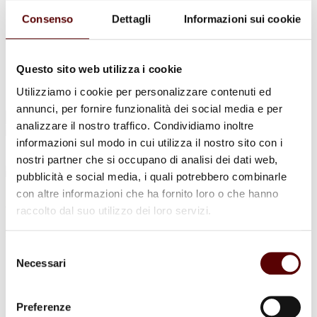
Urne Cinerarie
Allestimento Funebre
Consenso
Dettagli
Informazioni sui cookie
Cofani Funebri
In caso di decesso
Necrologi
News
Questo sito web utilizza i cookie
Sedi Onoranze Funebri Ottani
Utilizziamo i cookie per personalizzare contenuti ed
Info e Contatti
annunci, per fornire funzionalità dei social media e per
Cerca
analizzare il nostro traffico. Condividiamo inoltre
per:
informazioni sul modo in cui utilizza il nostro sito con i
nostri partner che si occupano di analisi dei dati web,
pubblicità e social media, i quali potrebbero combinarle
con altre informazioni che ha fornito loro o che hanno
Angelo Ballerini
raccolto dal suo utilizzo dei loro servizi.
21 Settembre 1938 - 7 Ottobre 2023
Selezione
Condividi
questa pagina
Necessari
del
consenso
Preferenze