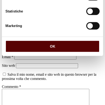
Statistiche
Marketing
Lascia un commento
Il tuo indirizzo email non sarà pubblicato.
I campi obbligatori sono
contrassegnati
*
OK
Nome
*
Email
*
Sito web
Salva il mio nome, email e sito web in questo browser per la
prossima volta che commento.
Commento
*