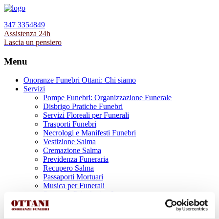
347 3354849
Assistenza 24h
Lascia un pensiero
Menu
Onoranze Funebri Ottani: Chi siamo
Servizi
Pompe Funebri: Organizzazione Funerale
Disbrigo Pratiche Funebri
Servizi Floreali per Funerali
Trasporti Funebri
Necrologi e Manifesti Funebri
Vestizione Salma
Cremazione Salma
Previdenza Funeraria
Recupero Salma
Passaporti Mortuari
Musica per Funerali
Supporto Psicologico Lutto
Prodotti Funerari
Lapidi, Lastre tombali e Monumenti Funerari