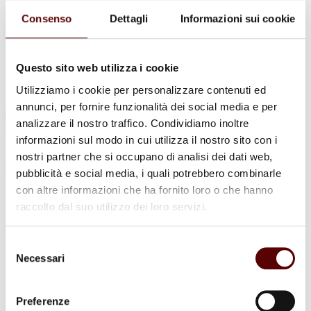
Urne Cinerarie
Allestimento Funebre
Consenso
Dettagli
Informazioni sui cookie
Cofani Funebri
In caso di decesso
Necrologi
News
Questo sito web utilizza i cookie
Sedi Onoranze Funebri Ottani
Utilizziamo i cookie per personalizzare contenuti ed
Info e Contatti
annunci, per fornire funzionalità dei social media e per
Cerca
analizzare il nostro traffico. Condividiamo inoltre
per:
informazioni sul modo in cui utilizza il nostro sito con i
nostri partner che si occupano di analisi dei dati web,
pubblicità e social media, i quali potrebbero combinarle
con altre informazioni che ha fornito loro o che hanno
Attilio Barigazzi
raccolto dal suo utilizzo dei loro servizi.
11 Novembre 1929 - 16 Maggio 2024
Selezione
Condividi
questa pagina
Necessari
del
consenso
Preferenze