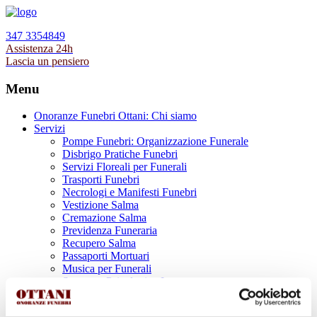
347 3354849
Assistenza 24h
Lascia un pensiero
Menu
Onoranze Funebri Ottani: Chi siamo
Servizi
Pompe Funebri: Organizzazione Funerale
Disbrigo Pratiche Funebri
Servizi Floreali per Funerali
Trasporti Funebri
Necrologi e Manifesti Funebri
Vestizione Salma
Cremazione Salma
Previdenza Funeraria
Recupero Salma
Passaporti Mortuari
Musica per Funerali
Supporto Psicologico Lutto
Prodotti Funerari
Lapidi, Lastre tombali e Monumenti Funerari