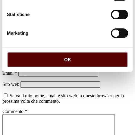
Statistiche
Marketing
Lascia un commento
Il tuo indirizzo email non sarà pubblicato.
I campi obbligatori sono
contrassegnati
*
OK
Nome
*
Email
*
Sito web
Salva il mio nome, email e sito web in questo browser per la
prossima volta che commento.
Commento
*