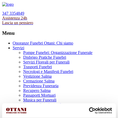
347 3354849
Assistenza 24h
Lascia un pensiero
Menu
Onoranze Funebri Ottani: Chi siamo
Servizi
Pompe Funebri: Organizzazione Funerale
Disbrigo Pratiche Funebri
Servizi Floreali per Funerali
Trasporti Funebri
Necrologi e Manifesti Funebri
Vestizione Salma
Cremazione Salma
Previdenza Funeraria
Recupero Salma
Passaporti Mortuari
Musica per Funerali
Supporto Psicologico Lutto
Prodotti Funerari
Lapidi, Lastre tombali e Monumenti Funerari