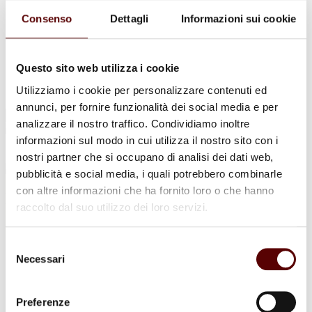
Urne Cinerarie
Allestimento Funebre
Consenso
Dettagli
Informazioni sui cookie
Cofani Funebri
In caso di decesso
Necrologi
News
Questo sito web utilizza i cookie
Sedi Onoranze Funebri Ottani
Utilizziamo i cookie per personalizzare contenuti ed
Info e Contatti
annunci, per fornire funzionalità dei social media e per
Cerca
analizzare il nostro traffico. Condividiamo inoltre
per:
informazioni sul modo in cui utilizza il nostro sito con i
nostri partner che si occupano di analisi dei dati web,
pubblicità e social media, i quali potrebbero combinarle
con altre informazioni che ha fornito loro o che hanno
Norge Bitelli
raccolto dal suo utilizzo dei loro servizi.
14 Maggio 1926 - 14 Maggio 2024
Selezione
Condividi
questa pagina
Necessari
del
consenso
Preferenze