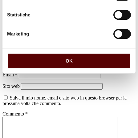
Statistiche
Marketing
Lascia un commento
Il tuo indirizzo email non sarà pubblicato.
I campi obbligatori sono
contrassegnati
*
OK
Nome
*
Email
*
Sito web
Salva il mio nome, email e sito web in questo browser per la
prossima volta che commento.
Commento
*