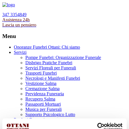
347 3354849
Assistenza 24h
Lascia un pensiero
Menu
Onoranze Funebri Ottani: Chi siamo
Servizi
Pompe Funebri: Organizzazione Funerale
Disbrigo Pratiche Funebri
Servizi Floreali per Funerali
Trasporti Funebri
Necrologi e Manifesti Funebri
Vestizione Salma
Cremazione Salma
Previdenza Funeraria
Recupero Salma
Passaporti Mortuari
Musica per Funerali
Supporto Psicologico Lutto
Prodotti Funerari
Lapidi, Lastre tombali e Monumenti Funerari