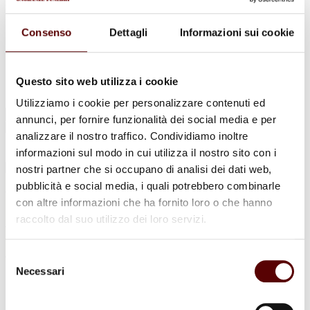
Urne Cinerarie
Allestimento Funebre
Cofani Funebri
Consenso
Dettagli
Informazioni sui cookie
In caso di decesso
Necrologi
News
Sedi Onoranze Funebri Ottani
Questo sito web utilizza i cookie
Info e Contatti
Utilizziamo i cookie per personalizzare contenuti ed
Cerca
annunci, per fornire funzionalità dei social media e per
per:
analizzare il nostro traffico. Condividiamo inoltre
informazioni sul modo in cui utilizza il nostro sito con i
nostri partner che si occupano di analisi dei dati web,
pubblicità e social media, i quali potrebbero combinarle
Vittorina Boldrini
con altre informazioni che ha fornito loro o che hanno
raccolto dal suo utilizzo dei loro servizi.
ved. Colombari
4 Novembre 1931 - 17 Dicembre 2024
Selezione
Necessari
del
Condividi
questa pagina
consenso