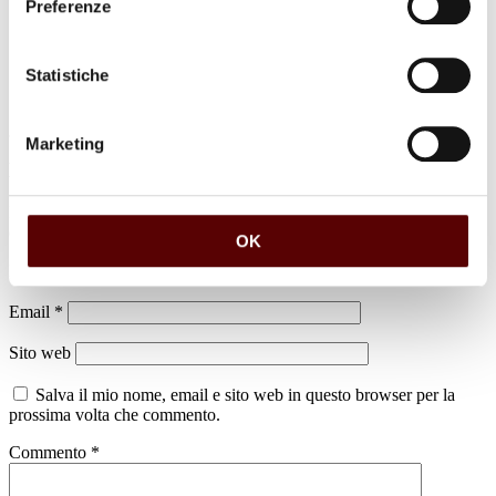
Preferenze
Statistiche
Marketing
Lascia un commento
Il tuo indirizzo email non sarà pubblicato.
I campi obbligatori sono
contrassegnati
*
OK
Nome
*
Email
*
Sito web
Salva il mio nome, email e sito web in questo browser per la
prossima volta che commento.
Commento
*