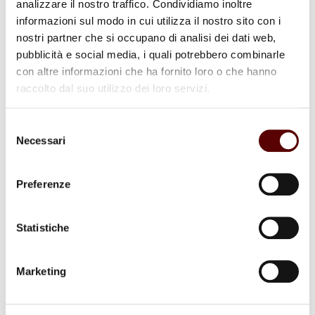
analizzare il nostro traffico. Condividiamo inoltre
informazioni sul modo in cui utilizza il nostro sito con i
nostri partner che si occupano di analisi dei dati web,
pubblicità e social media, i quali potrebbero combinarle
con altre informazioni che ha fornito loro o che hanno
Commenti (2)
raccolto dal suo utilizzo dei loro servizi.
Selezione
Necessari
del
NASCERE KLINEFELTER - APS
consenso
10 Dicembre 2025 a 09:51
Rispondi
Preferenze
La Presidente, l’Organo di Amministrazione e tutti i Soci
dell’Associazione NASCERE KLINEFELTER – APS
Statistiche
esprimono le più sentite condoglianze a Michele Gozza e ai
suoi familiari
per la scomparsa della mamma, Maria Gaetana Boninsegna.
Marketing
Un affettuoso abbraccio.