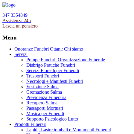
347 3354849
Assistenza 24h
Lascia un pensiero
Menu
Onoranze Funebri Ottani: Chi siamo
Servizi
Pompe Funebri: Organizzazione Funerale
Disbrigo Pratiche Funebri
Servizi Floreali per Funerali
Trasporti Funebri
Necrologi e Manifesti Funebri
Vestizione Salma
Cremazione Salma
Previdenza Funeraria
Recupero Salma
Passaporti Mortuari
Musica per Funerali
Supporto Psicologico Lutto
Prodotti Funerari
Lapidi, Lastre tombali e Monumenti Funerari