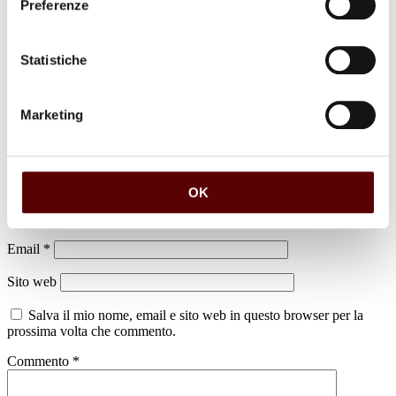
Preferenze
Statistiche
Marketing
Lascia un commento
Il tuo indirizzo email non sarà pubblicato.
I campi obbligatori sono
contrassegnati
*
OK
Nome
*
Email
*
Sito web
Salva il mio nome, email e sito web in questo browser per la
prossima volta che commento.
Commento
*