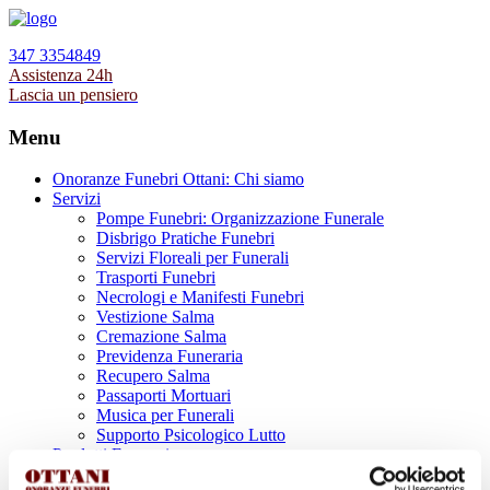
347 3354849
Assistenza 24h
Lascia un pensiero
Menu
Onoranze Funebri Ottani: Chi siamo
Servizi
Pompe Funebri: Organizzazione Funerale
Disbrigo Pratiche Funebri
Servizi Floreali per Funerali
Trasporti Funebri
Necrologi e Manifesti Funebri
Vestizione Salma
Cremazione Salma
Previdenza Funeraria
Recupero Salma
Passaporti Mortuari
Musica per Funerali
Supporto Psicologico Lutto
Prodotti Funerari
Lapidi, Lastre tombali e Monumenti Funerari