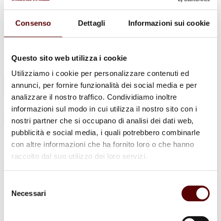
Urne Cinerarie
Allestimento Funebre
Cofani Funebri
Consenso
Dettagli
Informazioni sui cookie
In caso di decesso
Necrologi
News
Sedi Onoranze Funebri Ottani
Questo sito web utilizza i cookie
Info e Contatti
Utilizziamo i cookie per personalizzare contenuti ed
Cerca
annunci, per fornire funzionalità dei social media e per
per:
analizzare il nostro traffico. Condividiamo inoltre
informazioni sul modo in cui utilizza il nostro sito con i
nostri partner che si occupano di analisi dei dati web,
pubblicità e social media, i quali potrebbero combinarle
Marta Bortolazzi
con altre informazioni che ha fornito loro o che hanno
raccolto dal suo utilizzo dei loro servizi.
ved. Zennato
16 Gennaio 1941 - 10 Giugno 2025
Selezione
Necessari
del
Condividi
questa pagina
consenso