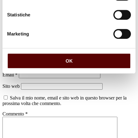
Statistiche
Marketing
Lascia un commento
Il tuo indirizzo email non sarà pubblicato.
I campi obbligatori sono
contrassegnati
*
OK
Nome
*
Email
*
Sito web
Salva il mio nome, email e sito web in questo browser per la
prossima volta che commento.
Commento
*