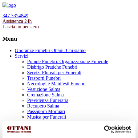
347 3354849
Assistenza 24h
Lascia un pensiero
Menu
Onoranze Funebri Ottani: Chi siamo
Servizi
Pompe Funebri: Organizzazione Funerale
Disbrigo Pratiche Funebri
Servizi Floreali per Funerali
Trasporti Funebri
Necrologi e Manifesti Funebri
Vestizione Salma
Cremazione Salma
Previdenza Funeraria
Recupero Salma
Passaporti Mortuari
Musica per Funerali
Supporto Psicologico Lutto
Prodotti Funerari
Lapidi, Lastre tombali e Monumenti Funerari