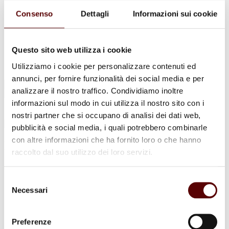
Urne Cinerarie
Allestimento Funebre
Consenso
Dettagli
Informazioni sui cookie
Cofani Funebri
In caso di decesso
Necrologi
News
Questo sito web utilizza i cookie
Sedi Onoranze Funebri Ottani
Utilizziamo i cookie per personalizzare contenuti ed
Info e Contatti
annunci, per fornire funzionalità dei social media e per
Cerca
analizzare il nostro traffico. Condividiamo inoltre
per:
informazioni sul modo in cui utilizza il nostro sito con i
nostri partner che si occupano di analisi dei dati web,
pubblicità e social media, i quali potrebbero combinarle
con altre informazioni che ha fornito loro o che hanno
Domenico Bragioto
raccolto dal suo utilizzo dei loro servizi.
6 Agosto 1929 - 31 Agosto 2025
Selezione
Condividi
questa pagina
Necessari
del
consenso
Preferenze