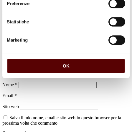
Preferenze
Luogo di sepoltura
Cimitero di Alberone
Statistiche
Marketing
Lascia un commento
OK
Il tuo indirizzo email non sarà pubblicato.
I campi obbligatori sono
contrassegnati
*
Nome
*
Email
*
Sito web
Salva il mio nome, email e sito web in questo browser per la
prossima volta che commento.