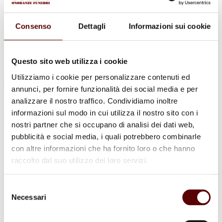
Urne Cinerarie
Allestimento Funebre
Cofani Funebri
Consenso
Dettagli
Informazioni sui cookie
In caso di decesso
Necrologi
News
Sedi Onoranze Funebri Ottani
Questo sito web utilizza i cookie
Info e Contatti
Utilizziamo i cookie per personalizzare contenuti ed
Cerca
annunci, per fornire funzionalità dei social media e per
per:
analizzare il nostro traffico. Condividiamo inoltre
informazioni sul modo in cui utilizza il nostro sito con i
nostri partner che si occupano di analisi dei dati web,
pubblicità e social media, i quali potrebbero combinarle
Bruno Rabboni
con altre informazioni che ha fornito loro o che hanno
raccolto dal suo utilizzo dei loro servizi.
7 Agosto 1947 - 9 Febbraio 2022
Condividi
questa pagina
Selezione
Necessari
del
consenso