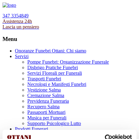
347 3354849
Assistenza 24h
Lascia un pensiero
Menu
Onoranze Funebri Ottani: Chi siamo
Servizi
Pompe Funebri: Organizzazione Funerale
Disbrigo Pratiche Funebri
Servizi Floreali per Funerali
Trasporti Funebri
Necrologi e Manifesti Funebri
Vestizione Salma
Cremazione Salma
Previdenza Funeraria
Recupero Salma
Passaporti Mortuari
Musica per Funerali
Supporto Psicologico Lutto
Prodotti Funerari
Lapidi, Lastre tombali e Monumenti Funerari