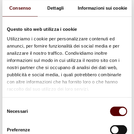
Urne Cinerarie
Allestimento Funebre
Consenso
Dettagli
Informazioni sui cookie
Cofani Funebri
In caso di decesso
Necrologi
News
Questo sito web utilizza i cookie
Sedi Onoranze Funebri Ottani
Utilizziamo i cookie per personalizzare contenuti ed
Info e Contatti
annunci, per fornire funzionalità dei social media e per
Cerca
analizzare il nostro traffico. Condividiamo inoltre
per:
informazioni sul modo in cui utilizza il nostro sito con i
nostri partner che si occupano di analisi dei dati web,
pubblicità e social media, i quali potrebbero combinarle
con altre informazioni che ha fornito loro o che hanno
GIOVANNI CANGIANO
raccolto dal suo utilizzo dei loro servizi.
15 Maggio 1980 - 9 Marzo 2024
Selezione
Condividi
questa pagina
Necessari
del
consenso
Preferenze