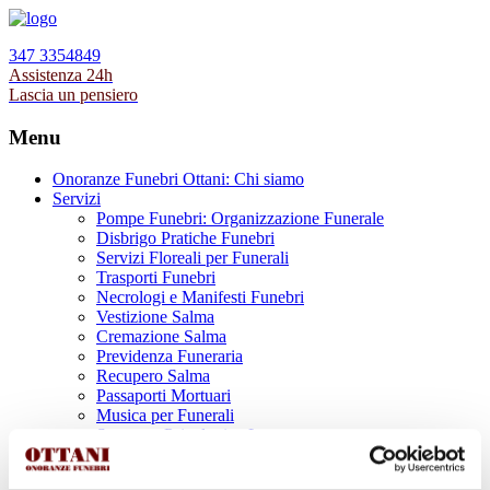
347 3354849
Assistenza 24h
Lascia un pensiero
Menu
Onoranze Funebri Ottani: Chi siamo
Servizi
Pompe Funebri: Organizzazione Funerale
Disbrigo Pratiche Funebri
Servizi Floreali per Funerali
Trasporti Funebri
Necrologi e Manifesti Funebri
Vestizione Salma
Cremazione Salma
Previdenza Funeraria
Recupero Salma
Passaporti Mortuari
Musica per Funerali
Supporto Psicologico Lutto
Prodotti Funerari
Lapidi, Lastre tombali e Monumenti Funerari