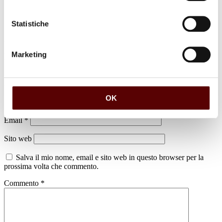
Statistiche
Marketing
Lascia un commento
Il tuo indirizzo email non sarà pubblicato.
I campi obbligatori sono
contrassegnati
*
OK
Nome
*
Email
*
Sito web
Salva il mio nome, email e sito web in questo browser per la
prossima volta che commento.
Commento
*