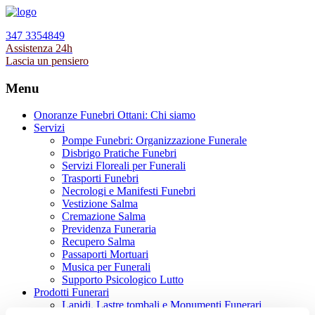
347 3354849
Assistenza 24h
Lascia un pensiero
Menu
Onoranze Funebri Ottani: Chi siamo
Servizi
Pompe Funebri: Organizzazione Funerale
Disbrigo Pratiche Funebri
Servizi Floreali per Funerali
Trasporti Funebri
Necrologi e Manifesti Funebri
Vestizione Salma
Cremazione Salma
Previdenza Funeraria
Recupero Salma
Passaporti Mortuari
Musica per Funerali
Supporto Psicologico Lutto
Prodotti Funerari
Lapidi, Lastre tombali e Monumenti Funerari