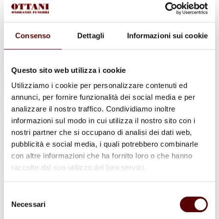
Urne Cinerarie
Allestimento Funebre
Cofani Funebri
In caso di decesso
Consenso
Dettagli
Informazioni sui cookie
Necrologi
News
Sedi Onoranze Funebri Ottani
Info e Contatti
Questo sito web utilizza i cookie
Cerca
Utilizziamo i cookie per personalizzare contenuti ed
per:
annunci, per fornire funzionalità dei social media e per
analizzare il nostro traffico. Condividiamo inoltre
informazioni sul modo in cui utilizza il nostro sito con i
nostri partner che si occupano di analisi dei dati web,
Carla Resca
pubblicità e social media, i quali potrebbero combinarle
con altre informazioni che ha fornito loro o che hanno
in Bertelli
raccolto dal suo utilizzo dei loro servizi.
2 Aprile 1944 - 19 Novembre 2022
Selezione
Condividi
questa pagina
Necessari
del
consenso