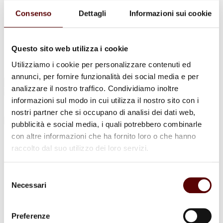
Urne Cinerarie
Allestimento Funebre
Consenso
Dettagli
Informazioni sui cookie
Cofani Funebri
In caso di decesso
Necrologi
News
Questo sito web utilizza i cookie
Sedi Onoranze Funebri Ottani
Utilizziamo i cookie per personalizzare contenuti ed
Info e Contatti
annunci, per fornire funzionalità dei social media e per
Cerca
analizzare il nostro traffico. Condividiamo inoltre
per:
informazioni sul modo in cui utilizza il nostro sito con i
nostri partner che si occupano di analisi dei dati web,
pubblicità e social media, i quali potrebbero combinarle
con altre informazioni che ha fornito loro o che hanno
Carlo Minelli
raccolto dal suo utilizzo dei loro servizi.
30 Aprile 1954 - 28 Dicembre 2025
Selezione
Condividi
questa pagina
Necessari
del
consenso
Preferenze