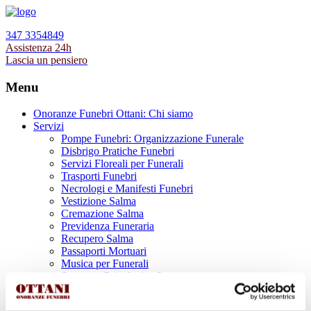
347 3354849
Assistenza 24h
Lascia un pensiero
Menu
Onoranze Funebri Ottani: Chi siamo
Servizi
Pompe Funebri: Organizzazione Funerale
Disbrigo Pratiche Funebri
Servizi Floreali per Funerali
Trasporti Funebri
Necrologi e Manifesti Funebri
Vestizione Salma
Cremazione Salma
Previdenza Funeraria
Recupero Salma
Passaporti Mortuari
Musica per Funerali
Supporto Psicologico Lutto
Prodotti Funerari
Lapidi, Lastre tombali e Monumenti Funerari