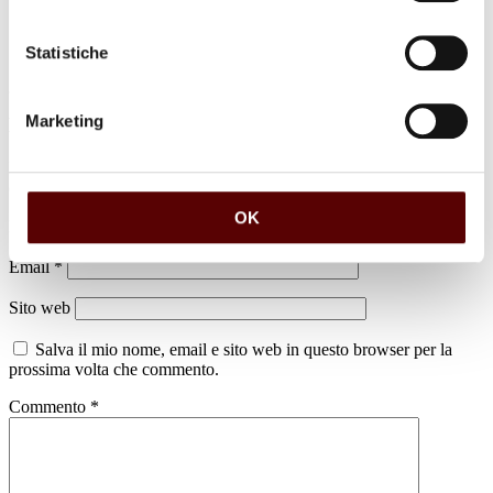
Statistiche
Marketing
Lascia un commento
Il tuo indirizzo email non sarà pubblicato.
I campi obbligatori sono
contrassegnati
*
OK
Nome
*
Email
*
Sito web
Salva il mio nome, email e sito web in questo browser per la
prossima volta che commento.
Commento
*