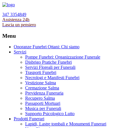
347 3354849
Assistenza 24h
Lascia un pensiero
Menu
Onoranze Funebri Ottani: Chi siamo
Servizi
Pompe Funebri: Organizzazione Funerale
Disbrigo Pratiche Funebri
Servizi Floreali per Funerali
Trasporti Funebri
Necrologi e Manifesti Funebri
Vestizione Salma
Cremazione Salma
Previdenza Funeraria
Recupero Salma
Passaporti Mortuari
Musica per Funerali
Supporto Psicologico Lutto
Prodotti Funerari
Lapidi, Lastre tombali e Monumenti Funerari