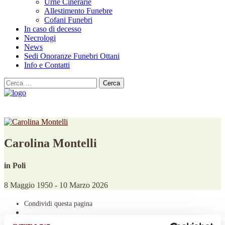
Urne Cinerarie
Allestimento Funebre
Cofani Funebri
In caso di decesso
Necrologi
News
Sedi Onoranze Funebri Ottani
Info e Contatti
Cerca
per:
Carolina Montelli
in Poli
8 Maggio 1950 - 10 Marzo 2026
Condividi
questa pagina