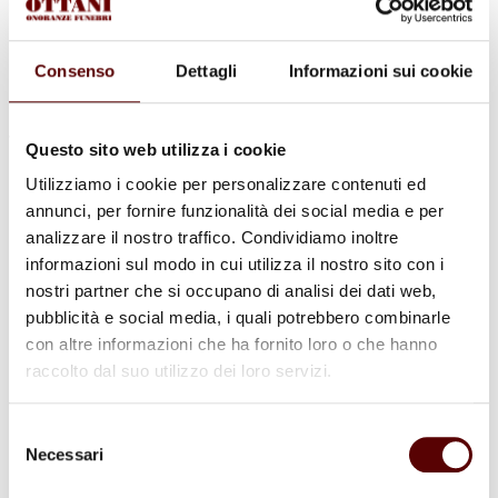
Consenso
Dettagli
Informazioni sui cookie
Questo sito web utilizza i cookie
Commenti (4)
Utilizziamo i cookie per personalizzare contenuti ed
annunci, per fornire funzionalità dei social media e per
analizzare il nostro traffico. Condividiamo inoltre
informazioni sul modo in cui utilizza il nostro sito con i
laura taddia
nostri partner che si occupano di analisi dei dati web,
11 Marzo 2026 a 14:04
Rispondi
pubblicità e social media, i quali potrebbero combinarle
con altre informazioni che ha fornito loro o che hanno
Apprendo con vivo dolore la perdita dell’amatissima Carolina,
raccolto dal suo utilizzo dei loro servizi.
amica carissima, dal cuore immenso.
Aveva sempre un sorriso sincero per tutti e una delicatezza
d’animo assai rara.
Selezione
Abbraccio tutta la famiglia in questo momento tanto triste ed
Necessari
esprimo le mie più profonde condoglianze
del
consenso