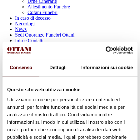
Urne Cinerarie
Allestimento Funebre
Cofani Funebri
In caso di decesso
Necrologi
News
Sedi Onoranze Funebri Ottani
Info e Contatti
Cerca
per:
Consenso
Dettagli
Informazioni sui cookie
Carolina Pinardi
Questo sito web utilizza i cookie
Utilizziamo i cookie per personalizzare contenuti ed
3 Settembre 1954 - 31 Ottobre 2024
annunci, per fornire funzionalità dei social media e per
analizzare il nostro traffico. Condividiamo inoltre
Condividi
questa pagina
informazioni sul modo in cui utilizza il nostro sito con i
nostri partner che si occupano di analisi dei dati web,
pubblicità e social media, i quali potrebbero combinarle