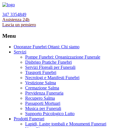
347 3354849
Assistenza 24h
Lascia un pensiero
Menu
Onoranze Funebri Ottani: Chi siamo
Servizi
Pompe Funebri: Organizzazione Funerale
Disbrigo Pratiche Funebri
Servizi Floreali per Funerali
Trasporti Funebri
Necrologi e Manifesti Funebri
Vestizione Salma
Cremazione Salma
Previdenza Funeraria
Recupero Salma
Passaporti Mortuari
Musica per Funerali
Supporto Psicologico Lutto
Prodotti Funerari
Lapidi, Lastre tombali e Monumenti Funerari