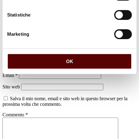
Statistiche
Marketing
Lascia un commento
Il tuo indirizzo email non sarà pubblicato.
I campi obbligatori sono
contrassegnati
*
OK
Nome
*
Email
*
Sito web
Salva il mio nome, email e sito web in questo browser per la
prossima volta che commento.
Commento
*