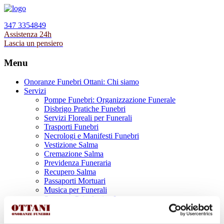
347 3354849
Assistenza 24h
Lascia un pensiero
Menu
Onoranze Funebri Ottani: Chi siamo
Servizi
Pompe Funebri: Organizzazione Funerale
Disbrigo Pratiche Funebri
Servizi Floreali per Funerali
Trasporti Funebri
Necrologi e Manifesti Funebri
Vestizione Salma
Cremazione Salma
Previdenza Funeraria
Recupero Salma
Passaporti Mortuari
Musica per Funerali
Supporto Psicologico Lutto
Prodotti Funerari
Lapidi, Lastre tombali e Monumenti Funerari