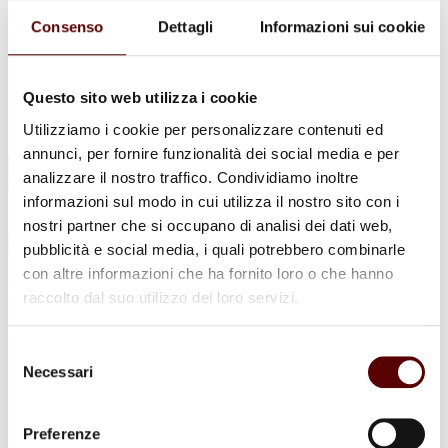
Urne Cinerarie
Allestimento Funebre
Consenso
Dettagli
Informazioni sui cookie
Cofani Funebri
In caso di decesso
Necrologi
News
Questo sito web utilizza i cookie
Sedi Onoranze Funebri Ottani
Utilizziamo i cookie per personalizzare contenuti ed
Info e Contatti
annunci, per fornire funzionalità dei social media e per
Cerca
analizzare il nostro traffico. Condividiamo inoltre
per:
informazioni sul modo in cui utilizza il nostro sito con i
nostri partner che si occupano di analisi dei dati web,
pubblicità e social media, i quali potrebbero combinarle
con altre informazioni che ha fornito loro o che hanno
Arnaldo Cianti
raccolto dal suo utilizzo dei loro servizi.
27 Gennaio 1933 - 14 Aprile 2024
Selezione
Condividi
questa pagina
Necessari
del
consenso
Preferenze