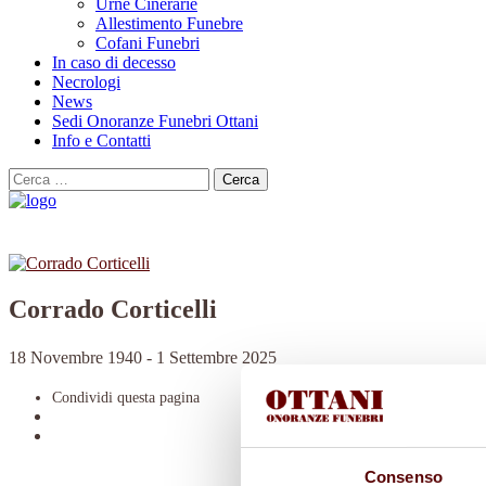
Urne Cinerarie
Allestimento Funebre
Cofani Funebri
In caso di decesso
Necrologi
News
Sedi Onoranze Funebri Ottani
Info e Contatti
Cerca
per:
Corrado Corticelli
18 Novembre 1940 - 1 Settembre 2025
Condividi
questa pagina
Consenso