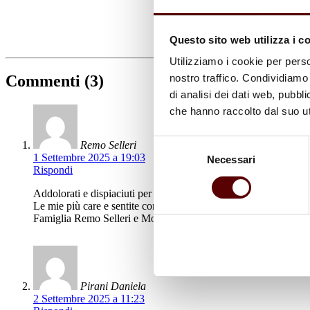
Questo sito web utilizza i c
Utilizziamo i cookie per perso
nostro traffico. Condividiamo 
Commenti (3)
di analisi dei dati web, pubbl
che hanno raccolto dal suo uti
Selezione
Remo Selleri
1 Settembre 2025 a 19:03
Necessari
del
Rispondi
consenso
Addolorati e dispiaciuti per l’accaduto ci stringiamo a te in q
Le mie più care e sentite condoglianze.
Famiglia Remo Selleri e Monica.
Pirani Daniela
2 Settembre 2025 a 11:23