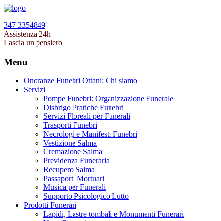
347 3354849
Assistenza 24h
Lascia un pensiero
Menu
Onoranze Funebri Ottani: Chi siamo
Servizi
Pompe Funebri: Organizzazione Funerale
Disbrigo Pratiche Funebri
Servizi Floreali per Funerali
Trasporti Funebri
Necrologi e Manifesti Funebri
Vestizione Salma
Cremazione Salma
Previdenza Funeraria
Recupero Salma
Passaporti Mortuari
Musica per Funerali
Supporto Psicologico Lutto
Prodotti Funerari
Lapidi, Lastre tombali e Monumenti Funerari