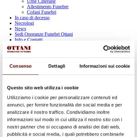
Urne Cinerarie
Allestimento Funebre
Cofani Funebri
In caso di decesso
Necrologi
News
Sedi Onoranze Funebri Ottani
Info e Contatti
Cerca
per:
Consenso
Dettagli
Informazioni sui cookie
Corrado Govoni
Questo sito web utilizza i cookie
Utilizziamo i cookie per personalizzare contenuti ed
8 Maggio 1925 - 25 Luglio 2023
annunci, per fornire funzionalità dei social media e per
analizzare il nostro traffico. Condividiamo inoltre
Condividi
questa pagina
informazioni sul modo in cui utilizza il nostro sito con i
nostri partner che si occupano di analisi dei dati web,
pubblicità e social media, i quali potrebbero combinarle