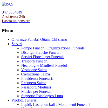
347 3354849
Assistenza 24h
Lascia un pensiero
Menu
Onoranze Funebri Ottani: Chi siamo
Servizi
Pompe Funebri: Organizzazione Funerale
Disbrigo Pratiche Funebri
Servizi Floreali per Funerali
Trasporti Funebri
Necrologi e Manifesti Funebri
Vestizione Salma
Cremazione Salma
Previdenza Funeraria
Recupero Salma
Passaporti Mortuari
Musica per Funerali
Supporto Psicologico Lutto
Prodotti Funerari
Lapidi, Lastre tombali e Monumenti Funerari