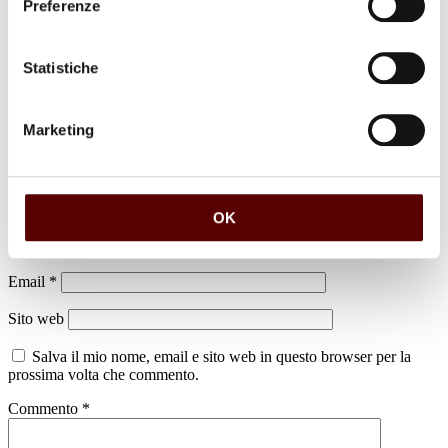
Preferenze
Statistiche
Marketing
Lascia un commento
Il tuo indirizzo email non sarà pubblicato.
I campi obbligatori sono
contrassegnati
*
OK
Nome
*
Email
*
Sito web
Salva il mio nome, email e sito web in questo browser per la
prossima volta che commento.
Commento
*