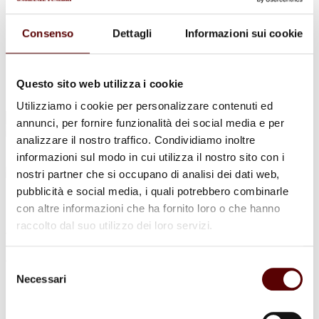
Urne Cinerarie
Allestimento Funebre
Cofani Funebri
Consenso
Dettagli
Informazioni sui cookie
In caso di decesso
Necrologi
News
Sedi Onoranze Funebri Ottani
Questo sito web utilizza i cookie
Info e Contatti
Utilizziamo i cookie per personalizzare contenuti ed
Cerca
annunci, per fornire funzionalità dei social media e per
per:
analizzare il nostro traffico. Condividiamo inoltre
informazioni sul modo in cui utilizza il nostro sito con i
nostri partner che si occupano di analisi dei dati web,
pubblicità e social media, i quali potrebbero combinarle
Cristina Cristiani
con altre informazioni che ha fornito loro o che hanno
raccolto dal suo utilizzo dei loro servizi.
ved. Passerini
9 Marzo 1949 - 16 Maggio 2026
Selezione
Necessari
del
Condividi
questa pagina
consenso