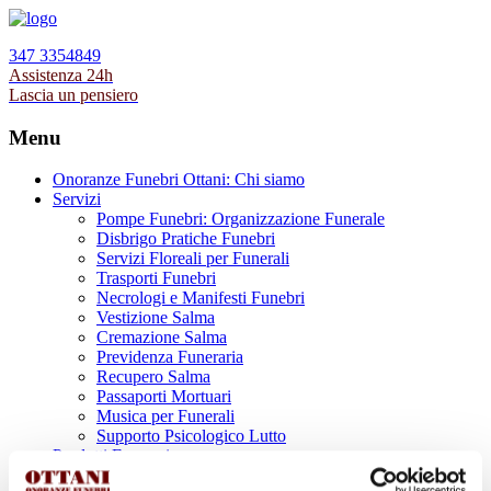
347 3354849
Assistenza 24h
Lascia un pensiero
Menu
Onoranze Funebri Ottani: Chi siamo
Servizi
Pompe Funebri: Organizzazione Funerale
Disbrigo Pratiche Funebri
Servizi Floreali per Funerali
Trasporti Funebri
Necrologi e Manifesti Funebri
Vestizione Salma
Cremazione Salma
Previdenza Funeraria
Recupero Salma
Passaporti Mortuari
Musica per Funerali
Supporto Psicologico Lutto
Prodotti Funerari
Lapidi, Lastre tombali e Monumenti Funerari