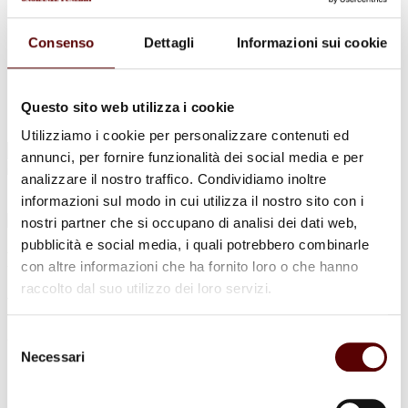
Urne Cinerarie
Allestimento Funebre
Cofani Funebri
Consenso
Dettagli
Informazioni sui cookie
In caso di decesso
Necrologi
News
Sedi Onoranze Funebri Ottani
Questo sito web utilizza i cookie
Info e Contatti
Utilizziamo i cookie per personalizzare contenuti ed
Cerca
annunci, per fornire funzionalità dei social media e per
per:
analizzare il nostro traffico. Condividiamo inoltre
informazioni sul modo in cui utilizza il nostro sito con i
nostri partner che si occupano di analisi dei dati web,
pubblicità e social media, i quali potrebbero combinarle
Daria Campanini
con altre informazioni che ha fornito loro o che hanno
raccolto dal suo utilizzo dei loro servizi.
ved. Cavicchi
20 Ottobre 1946 - 29 Aprile 2024
Selezione
Necessari
del
Condividi
questa pagina
consenso