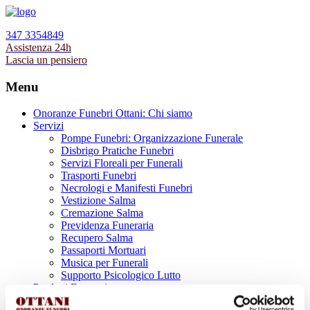
347 3354849
Assistenza 24h
Lascia un pensiero
Menu
Onoranze Funebri Ottani: Chi siamo
Servizi
Pompe Funebri: Organizzazione Funerale
Disbrigo Pratiche Funebri
Servizi Floreali per Funerali
Trasporti Funebri
Necrologi e Manifesti Funebri
Vestizione Salma
Cremazione Salma
Previdenza Funeraria
Recupero Salma
Passaporti Mortuari
Musica per Funerali
Supporto Psicologico Lutto
Prodotti Funerari
Lapidi, Lastre tombali e Monumenti Funerari