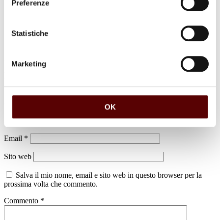
Preferenze
Statistiche
Marketing
Lascia un commento
Il tuo indirizzo email non sarà pubblicato.
I campi obbligatori sono
contrassegnati
*
OK
Nome
*
Email
*
Sito web
Salva il mio nome, email e sito web in questo browser per la
prossima volta che commento.
Commento
*