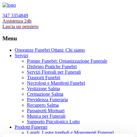
347 3354849
Assistenza 24h
Lascia un pensiero
Menu
Onoranze Funebri Ottani: Chi siamo
Servizi
Pompe Funebri: Organizzazione Funerale
Disbrigo Pratiche Funebri
Servizi Floreali per Funerali
Trasporti Funebri
Necrologi e Manifesti Funebri
Vestizione Salma
Cremazione Salma
Previdenza Funeraria
Recupero Salma
Passaporti Mortuari
Musica per Funerali
Supporto Psicologico Lutto
Prodotti Funerari
Lapidi, Lastre tombali e Monumenti Funerari