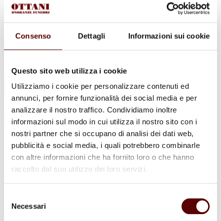
Urne Cinerarie
Allestimento Funebre
Cofani Funebri
In caso di decesso
Consenso
Dettagli
Informazioni sui cookie
Necrologi
News
Sedi Onoranze Funebri Ottani
Info e Contatti
Questo sito web utilizza i cookie
Cerca
Utilizziamo i cookie per personalizzare contenuti ed
per:
annunci, per fornire funzionalità dei social media e per
analizzare il nostro traffico. Condividiamo inoltre
informazioni sul modo in cui utilizza il nostro sito con i
nostri partner che si occupano di analisi dei dati web,
Darma Andrioli
pubblicità e social media, i quali potrebbero combinarle
con altre informazioni che ha fornito loro o che hanno
Ved. Parisini
raccolto dal suo utilizzo dei loro servizi.
21 Maggio 1922 - 20 Agosto 2021
Selezione
Condividi
questa pagina
Necessari
del
consenso