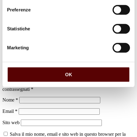
Preferenze
luogo di sepoltura
Statistiche
Cimitero di Altedo
Marketing
Lascia un commento
OK
Il tuo indirizzo email non sarà pubblicato.
I campi obbligatori sono
contrassegnati
*
Nome
*
Email
*
Sito web
Salva il mio nome, email e sito web in questo browser per la