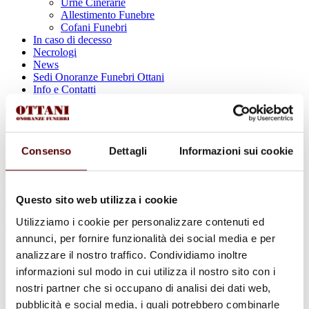
Urne Cinerarie
Allestimento Funebre
Cofani Funebri
In caso di decesso
Necrologi
News
Sedi Onoranze Funebri Ottani
Info e Contatti
Cerca
per:
Consenso
Dettagli
Informazioni sui cookie
Deanna Goretti
Questo sito web utilizza i cookie
Utilizziamo i cookie per personalizzare contenuti ed
6 Settembre 1939 - 31 Gennaio 2024
annunci, per fornire funzionalità dei social media e per
Condividi
questa pagina
analizzare il nostro traffico. Condividiamo inoltre
informazioni sul modo in cui utilizza il nostro sito con i
nostri partner che si occupano di analisi dei dati web,
pubblicità e social media, i quali potrebbero combinarle