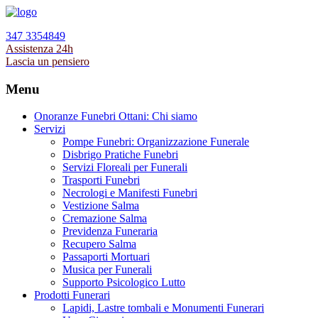
347 3354849
Assistenza 24h
Lascia un pensiero
Menu
Onoranze Funebri Ottani: Chi siamo
Servizi
Pompe Funebri: Organizzazione Funerale
Disbrigo Pratiche Funebri
Servizi Floreali per Funerali
Trasporti Funebri
Necrologi e Manifesti Funebri
Vestizione Salma
Cremazione Salma
Previdenza Funeraria
Recupero Salma
Passaporti Mortuari
Musica per Funerali
Supporto Psicologico Lutto
Prodotti Funerari
Lapidi, Lastre tombali e Monumenti Funerari