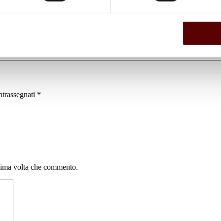
ntrassegnati
*
ssima volta che commento.