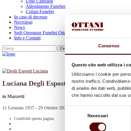
Urne Cinerarie
Allestimento Funebre
Cofani Funebri
In caso di decesso
Necrologi
News
Sedi Onoranze Funebri Ottani
Info e Contatti
Consenso
Cerca
per:
Questo sito web utilizza i c
Utilizziamo i cookie per perso
nostro traffico. Condividiamo 
Luciana Degli Esposti
di analisi dei dati web, pubbl
che hanno raccolto dal suo uti
in Mazzetti
11 Gennaio 1957 - 29 Ottobre 2023
Selezione
Necessari
del
Condividi
questa pagina
consenso