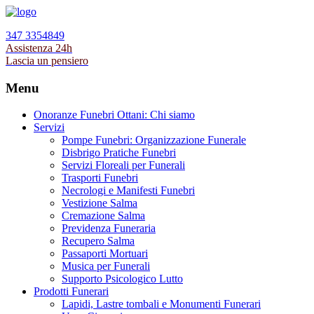
347 3354849
Assistenza 24h
Lascia un pensiero
Menu
Onoranze Funebri Ottani: Chi siamo
Servizi
Pompe Funebri: Organizzazione Funerale
Disbrigo Pratiche Funebri
Servizi Floreali per Funerali
Trasporti Funebri
Necrologi e Manifesti Funebri
Vestizione Salma
Cremazione Salma
Previdenza Funeraria
Recupero Salma
Passaporti Mortuari
Musica per Funerali
Supporto Psicologico Lutto
Prodotti Funerari
Lapidi, Lastre tombali e Monumenti Funerari