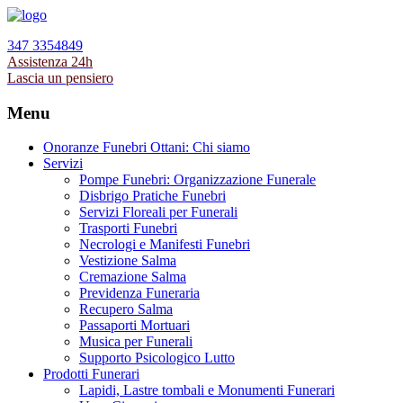
347 3354849
Assistenza 24h
Lascia un pensiero
Menu
Onoranze Funebri Ottani: Chi siamo
Servizi
Pompe Funebri: Organizzazione Funerale
Disbrigo Pratiche Funebri
Servizi Floreali per Funerali
Trasporti Funebri
Necrologi e Manifesti Funebri
Vestizione Salma
Cremazione Salma
Previdenza Funeraria
Recupero Salma
Passaporti Mortuari
Musica per Funerali
Supporto Psicologico Lutto
Prodotti Funerari
Lapidi, Lastre tombali e Monumenti Funerari