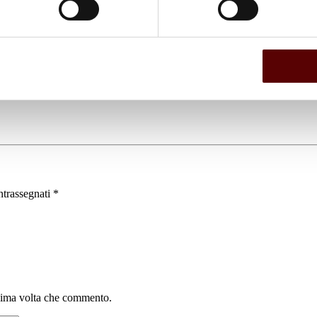
ntrassegnati
*
ssima volta che commento.