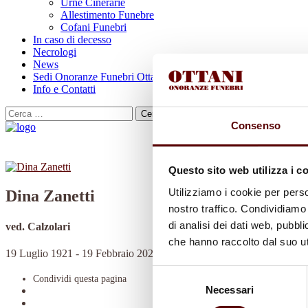
Urne Cinerarie
Allestimento Funebre
Cofani Funebri
In caso di decesso
Necrologi
News
Sedi Onoranze Funebri Ottani
Info e Contatti
Cerca
per:
Consenso
Questo sito web utilizza i c
Utilizziamo i cookie per perso
Dina Zanetti
nostro traffico. Condividiamo 
di analisi dei dati web, pubbl
ved. Calzolari
che hanno raccolto dal suo uti
19 Luglio 1921 - 19 Febbraio 2023
Selezione
Condividi
questa pagina
Necessari
del
consenso