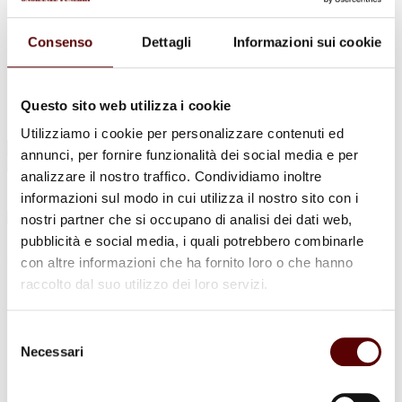
Urne Cinerarie
Allestimento Funebre
Cofani Funebri
Consenso
Dettagli
Informazioni sui cookie
In caso di decesso
Necrologi
News
Sedi Onoranze Funebri Ottani
Questo sito web utilizza i cookie
Info e Contatti
Utilizziamo i cookie per personalizzare contenuti ed
Cerca
annunci, per fornire funzionalità dei social media e per
per:
analizzare il nostro traffico. Condividiamo inoltre
informazioni sul modo in cui utilizza il nostro sito con i
nostri partner che si occupano di analisi dei dati web,
pubblicità e social media, i quali potrebbero combinarle
DINA ZIOSI
con altre informazioni che ha fornito loro o che hanno
raccolto dal suo utilizzo dei loro servizi.
VED.MAZZONI
5 Aprile 1929 - 3 Febbraio 2025
Selezione
Necessari
del
Condividi
questa pagina
consenso