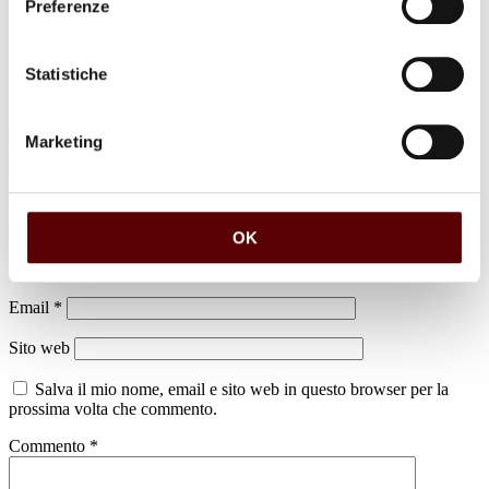
Preferenze
Statistiche
Marketing
Lascia un commento
Il tuo indirizzo email non sarà pubblicato.
I campi obbligatori sono
contrassegnati
*
OK
Nome
*
Email
*
Sito web
Salva il mio nome, email e sito web in questo browser per la
prossima volta che commento.
Commento
*