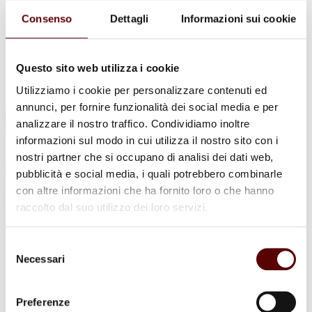
Urne Cinerarie
Allestimento Funebre
Consenso
Dettagli
Informazioni sui cookie
Cofani Funebri
In caso di decesso
Necrologi
News
Questo sito web utilizza i cookie
Sedi Onoranze Funebri Ottani
Utilizziamo i cookie per personalizzare contenuti ed
Info e Contatti
annunci, per fornire funzionalità dei social media e per
Cerca
analizzare il nostro traffico. Condividiamo inoltre
per:
informazioni sul modo in cui utilizza il nostro sito con i
nostri partner che si occupano di analisi dei dati web,
pubblicità e social media, i quali potrebbero combinarle
con altre informazioni che ha fornito loro o che hanno
Luciano Diolaiti
raccolto dal suo utilizzo dei loro servizi.
12 Febbraio 1943 - 6 Gennaio 2026
Selezione
Condividi
questa pagina
Necessari
del
consenso
Preferenze