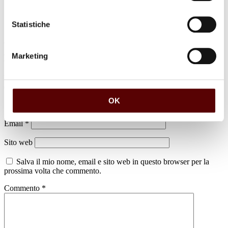
Statistiche
Marketing
Lascia un commento
Il tuo indirizzo email non sarà pubblicato.
I campi obbligatori sono
contrassegnati
*
OK
Nome
*
Email
*
Sito web
Salva il mio nome, email e sito web in questo browser per la
prossima volta che commento.
Commento
*