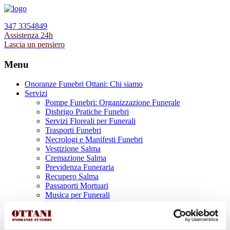
347 3354849
Assistenza 24h
Lascia un pensiero
Menu
Onoranze Funebri Ottani: Chi siamo
Servizi
Pompe Funebri: Organizzazione Funerale
Disbrigo Pratiche Funebri
Servizi Floreali per Funerali
Trasporti Funebri
Necrologi e Manifesti Funebri
Vestizione Salma
Cremazione Salma
Previdenza Funeraria
Recupero Salma
Passaporti Mortuari
Musica per Funerali
Supporto Psicologico Lutto
Prodotti Funerari
Lapidi, Lastre tombali e Monumenti Funerari