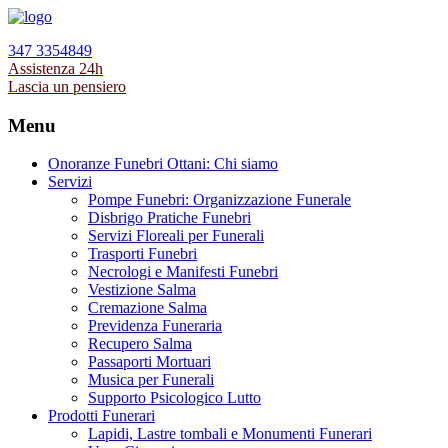
347 3354849
Assistenza 24h
Lascia un pensiero
Menu
Onoranze Funebri Ottani: Chi siamo
Servizi
Pompe Funebri: Organizzazione Funerale
Disbrigo Pratiche Funebri
Servizi Floreali per Funerali
Trasporti Funebri
Necrologi e Manifesti Funebri
Vestizione Salma
Cremazione Salma
Previdenza Funeraria
Recupero Salma
Passaporti Mortuari
Musica per Funerali
Supporto Psicologico Lutto
Prodotti Funerari
Lapidi, Lastre tombali e Monumenti Funerari