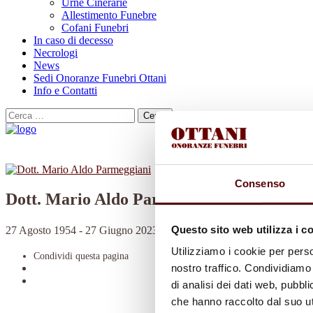
Urne Cinerarie
Allestimento Funebre
Cofani Funebri
In caso di decesso
Necrologi
News
Sedi Onoranze Funebri Ottani
Info e Contatti
Cerca
per:
Consenso
Dott. Mario Aldo Parmeggiani
Questo sito web utilizza i c
27 Agosto 1954 - 27 Giugno 2023
Utilizziamo i cookie per perso
Condividi
questa pagina
nostro traffico. Condividiamo 
di analisi dei dati web, pubbl
che hanno raccolto dal suo uti