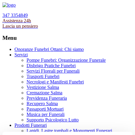
347 3354849
Assistenza 24h
Lascia un pensiero
Menu
Onoranze Funebri Ottani: Chi siamo
Servizi
Pompe Funebri: Organizzazione Funerale
Disbrigo Pratiche Funebri
Servizi Floreali per Funerali
Trasporti Funebri
Necrologi e Manifesti Funebri
Vestizione Salma
Cremazione Salma
Previdenza Funeraria
Recupero Salma
Passaporti Mortuari
Musica per Funerali
Supporto Psicologico Lutto
Prodotti Funerari
Lapidi, Lastre tombali e Monumenti Funerari