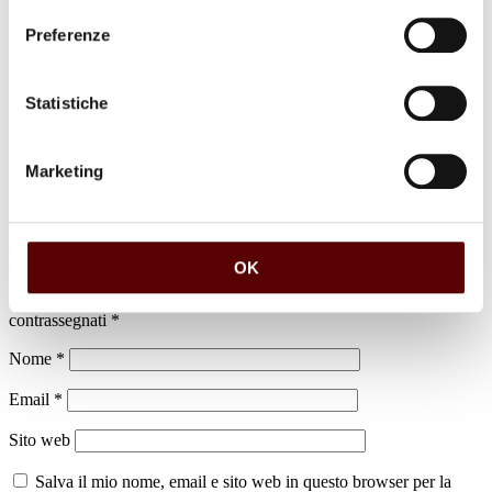
Preferenze
luogo di sepoltura
Statistiche
Cimitero di Altedo
Marketing
Lascia un commento
OK
Il tuo indirizzo email non sarà pubblicato.
I campi obbligatori sono
contrassegnati
*
Nome
*
Email
*
Sito web
Salva il mio nome, email e sito web in questo browser per la