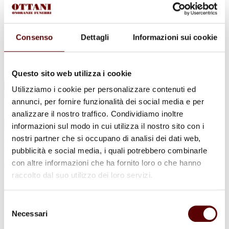
Urne Cinerarie
Allestimento Funebre
Cofani Funebri
In caso di decesso
Consenso
Dettagli
Informazioni sui cookie
Necrologi
News
Sedi Onoranze Funebri Ottani
Info e Contatti
Questo sito web utilizza i cookie
Cerca
Utilizziamo i cookie per personalizzare contenuti ed
per:
annunci, per fornire funzionalità dei social media e per
analizzare il nostro traffico. Condividiamo inoltre
informazioni sul modo in cui utilizza il nostro sito con i
nostri partner che si occupano di analisi dei dati web,
Dubrile Balinetti
pubblicità e social media, i quali potrebbero combinarle
con altre informazioni che ha fornito loro o che hanno
ved. Mari
raccolto dal suo utilizzo dei loro servizi.
24 Aprile 1927 - 25 Aprile 2022
Selezione
Condividi
questa pagina
Necessari
del
consenso