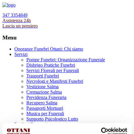
347 3354849
Assistenza 24h
Lascia un pensiero
Menu
Onoranze Funebri Ottani: Chi siamo
Servizi
Pompe Funebri: Organizzazione Funerale
Disbrigo Pratiche Funebri
Servizi Floreali per Funerali
Trasporti Funebri
Necrologi e Manifesti Funebri
Vestizione Salma
Cremazione Salma
Previdenza Funeraria
Recupero Salma
Passaporti Mortuari
Musica per Funerali
Supporto Psicologico Lutto
Prodotti Funerari
Lapidi, Lastre tombali e Monumenti Funerari