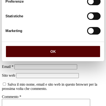
Preferenze
Statistiche
Marketing
Lascia un commento
Il tuo indirizzo email non sarà pubblicato.
I campi obbligatori sono
contrassegnati
*
OK
Nome
*
Email
*
Sito web
Salva il mio nome, email e sito web in questo browser per la
prossima volta che commento.
Commento
*