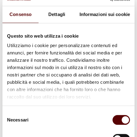
Urne Cinerarie
Allestimento Funebre
Cofani Funebri
Consenso
Dettagli
Informazioni sui cookie
In caso di decesso
Necrologi
News
Sedi Onoranze Funebri Ottani
Questo sito web utilizza i cookie
Info e Contatti
Utilizziamo i cookie per personalizzare contenuti ed
Cerca
annunci, per fornire funzionalità dei social media e per
per:
analizzare il nostro traffico. Condividiamo inoltre
informazioni sul modo in cui utilizza il nostro sito con i
nostri partner che si occupano di analisi dei dati web,
pubblicità e social media, i quali potrebbero combinarle
Edera Parmeggiani
con altre informazioni che ha fornito loro o che hanno
raccolto dal suo utilizzo dei loro servizi.
ved. Cenacchi
12 Giugno 1932 - 17 Luglio 2024
Selezione
Necessari
del
Condividi
questa pagina
consenso