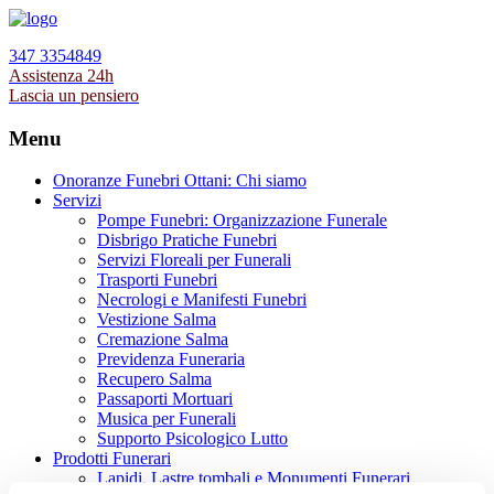
347 3354849
Assistenza 24h
Lascia un pensiero
Menu
Onoranze Funebri Ottani: Chi siamo
Servizi
Pompe Funebri: Organizzazione Funerale
Disbrigo Pratiche Funebri
Servizi Floreali per Funerali
Trasporti Funebri
Necrologi e Manifesti Funebri
Vestizione Salma
Cremazione Salma
Previdenza Funeraria
Recupero Salma
Passaporti Mortuari
Musica per Funerali
Supporto Psicologico Lutto
Prodotti Funerari
Lapidi, Lastre tombali e Monumenti Funerari