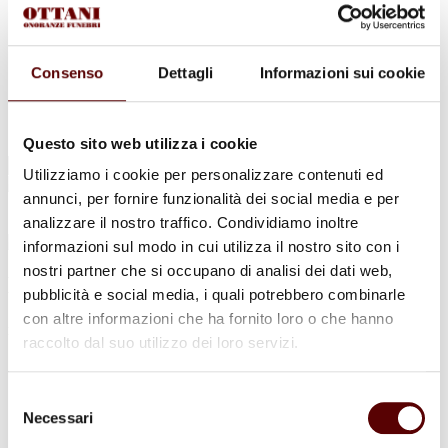
Urne Cinerarie
Allestimento Funebre
Cofani Funebri
In caso di decesso
Consenso
Dettagli
Informazioni sui cookie
Necrologi
News
Sedi Onoranze Funebri Ottani
Info e Contatti
Questo sito web utilizza i cookie
Cerca
Utilizziamo i cookie per personalizzare contenuti ed
per:
annunci, per fornire funzionalità dei social media e per
analizzare il nostro traffico. Condividiamo inoltre
informazioni sul modo in cui utilizza il nostro sito con i
nostri partner che si occupano di analisi dei dati web,
Elda Lolli
pubblicità e social media, i quali potrebbero combinarle
con altre informazioni che ha fornito loro o che hanno
in Balboni
raccolto dal suo utilizzo dei loro servizi.
7 Agosto 1937 - 8 Aprile 2022
Selezione
Condividi
questa pagina
Necessari
del
consenso