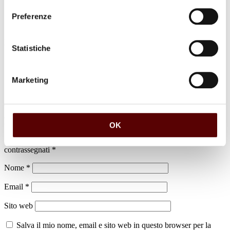
Preferenze
Luogo di sepoltura
Statistiche
Cimitero di Cento
Marketing
Lascia un commento
OK
Il tuo indirizzo email non sarà pubblicato.
I campi obbligatori sono
contrassegnati
*
Nome
*
Email
*
Sito web
Salva il mio nome, email e sito web in questo browser per la