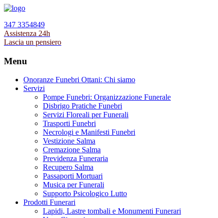
347 3354849
Assistenza 24h
Lascia un pensiero
Menu
Onoranze Funebri Ottani: Chi siamo
Servizi
Pompe Funebri: Organizzazione Funerale
Disbrigo Pratiche Funebri
Servizi Floreali per Funerali
Trasporti Funebri
Necrologi e Manifesti Funebri
Vestizione Salma
Cremazione Salma
Previdenza Funeraria
Recupero Salma
Passaporti Mortuari
Musica per Funerali
Supporto Psicologico Lutto
Prodotti Funerari
Lapidi, Lastre tombali e Monumenti Funerari