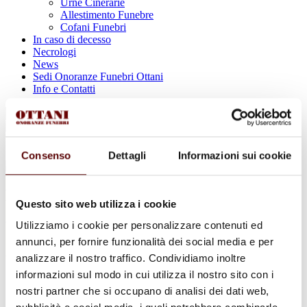
Urne Cinerarie
Allestimento Funebre
Cofani Funebri
In caso di decesso
Necrologi
News
Sedi Onoranze Funebri Ottani
Info e Contatti
Cerca
per:
Consenso
Dettagli
Informazioni sui cookie
ELEONORA MINOZZI
Questo sito web utilizza i cookie
Utilizziamo i cookie per personalizzare contenuti ed
VED. FRANZONI
annunci, per fornire funzionalità dei social media e per
23 Giugno 1929 - 8 Settembre 2023
analizzare il nostro traffico. Condividiamo inoltre
informazioni sul modo in cui utilizza il nostro sito con i
Condividi
questa pagina
nostri partner che si occupano di analisi dei dati web,