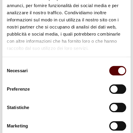
annunci, per fornire funzionalità dei social media e per
analizzare il nostro traffico. Condividiamo inoltre
informazioni sul modo in cui utilizza il nostro sito con i
nostri partner che si occupano di analisi dei dati web,
pubblicità e social media, i quali potrebbero combinarle
con altre informazioni che ha fornito loro o che hanno
Commenti (3)
raccolto dal suo utilizzo dei loro servizi.
Selezione
Necessari
del
Rita baroni
consenso
21 Ottobre 2025 a 16:23
Rispondi
Preferenze
Condoglianze da balboni baroni rita
Statistiche
TIZIANA
Marketing
22 Ottobre 2025 a 10:32