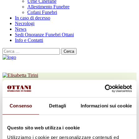
Urne Cinerarie
Allestimento Funebre
Cofani Funebri
In caso di decesso
Necrologi
News
Sedi Onoranze Funebri Ottani
Info e Contatti
Cerca
per:
Prof.ssa Elisabetta Tirini
ved. Contri
Consenso
Dettagli
Informazioni sui cookie
30 Dicembre 1934 - 21 Ottobre 2025
Condividi
questa pagina
Questo sito web utilizza i cookie
Utilizziamo i cookie per personalizzare contenuti ed