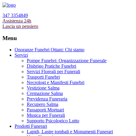
347 3354849
Assistenza 24h
Lascia un pensiero
Menu
Onoranze Funebri Ottani: Chi siamo
Servizi
Pompe Funebri: Organizzazione Funerale
Disbrigo Pratiche Funebri
Servizi Floreali per Funerali
Trasporti Funebri
Necrologi e Manifesti Funebri
Vestizione Salma
Cremazione Salma
Previdenza Funeraria
Recupero Salma
Passaporti Mortuari
Musica per Funerali
Supporto Psicologico Lutto
Prodotti Funerari
Lapidi, Lastre tombali e Monumenti Funerari