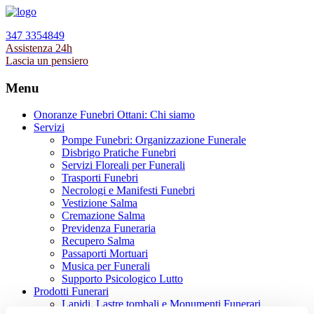
347 3354849
Assistenza 24h
Lascia un pensiero
Menu
Onoranze Funebri Ottani: Chi siamo
Servizi
Pompe Funebri: Organizzazione Funerale
Disbrigo Pratiche Funebri
Servizi Floreali per Funerali
Trasporti Funebri
Necrologi e Manifesti Funebri
Vestizione Salma
Cremazione Salma
Previdenza Funeraria
Recupero Salma
Passaporti Mortuari
Musica per Funerali
Supporto Psicologico Lutto
Prodotti Funerari
Lapidi, Lastre tombali e Monumenti Funerari