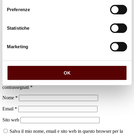
Preferenze
luogo di sepoltura
Statistiche
Cimitero di Funo
Marketing
Lascia un commento
OK
Il tuo indirizzo email non sarà pubblicato.
I campi obbligatori sono
contrassegnati
*
Nome
*
Email
*
Sito web
Salva il mio nome, email e sito web in questo browser per la