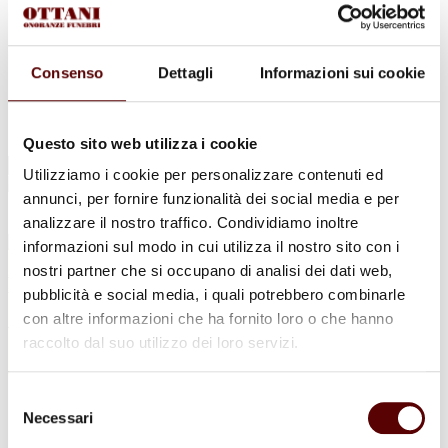
Urne Cinerarie
Allestimento Funebre
Cofani Funebri
In caso di decesso
Consenso
Dettagli
Informazioni sui cookie
Necrologi
News
Sedi Onoranze Funebri Ottani
Info e Contatti
Questo sito web utilizza i cookie
Cerca
Utilizziamo i cookie per personalizzare contenuti ed
per:
annunci, per fornire funzionalità dei social media e per
analizzare il nostro traffico. Condividiamo inoltre
informazioni sul modo in cui utilizza il nostro sito con i
nostri partner che si occupano di analisi dei dati web,
Elsa Bovina
pubblicità e social media, i quali potrebbero combinarle
con altre informazioni che ha fornito loro o che hanno
ved.Maccaferri
raccolto dal suo utilizzo dei loro servizi.
22 Agosto 1937 - 1 Novembre 2021
Selezione
Condividi
questa pagina
Necessari
del
consenso