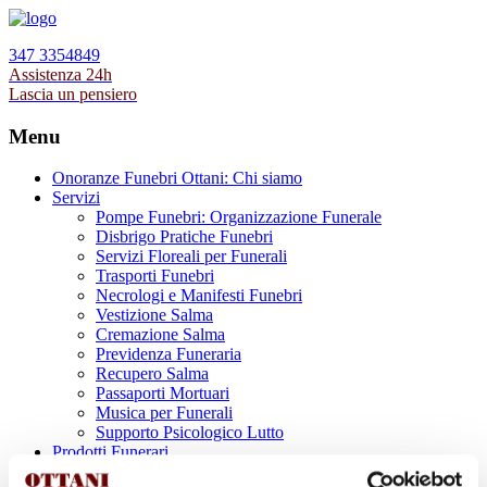
347 3354849
Assistenza 24h
Lascia un pensiero
Menu
Onoranze Funebri Ottani: Chi siamo
Servizi
Pompe Funebri: Organizzazione Funerale
Disbrigo Pratiche Funebri
Servizi Floreali per Funerali
Trasporti Funebri
Necrologi e Manifesti Funebri
Vestizione Salma
Cremazione Salma
Previdenza Funeraria
Recupero Salma
Passaporti Mortuari
Musica per Funerali
Supporto Psicologico Lutto
Prodotti Funerari
Lapidi, Lastre tombali e Monumenti Funerari