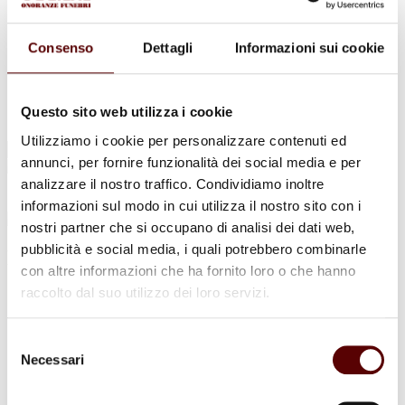
Urne Cinerarie
Allestimento Funebre
Cofani Funebri
Consenso
Dettagli
Informazioni sui cookie
In caso di decesso
Necrologi
News
Sedi Onoranze Funebri Ottani
Questo sito web utilizza i cookie
Info e Contatti
Utilizziamo i cookie per personalizzare contenuti ed
Cerca
annunci, per fornire funzionalità dei social media e per
per:
analizzare il nostro traffico. Condividiamo inoltre
informazioni sul modo in cui utilizza il nostro sito con i
nostri partner che si occupano di analisi dei dati web,
pubblicità e social media, i quali potrebbero combinarle
Elvio Mezzetti
con altre informazioni che ha fornito loro o che hanno
raccolto dal suo utilizzo dei loro servizi.
13 Novembre 1935 - 14 Dicembre 2021
Condividi
questa pagina
Selezione
Necessari
del
consenso