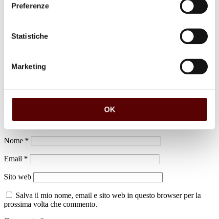
Preferenze
luogo di sepoltura
Cimitero di Padulle
Statistiche
Marketing
Lascia un commento
OK
Il tuo indirizzo email non sarà pubblicato.
I campi obbligatori sono
contrassegnati
*
Nome
*
Email
*
Sito web
Salva il mio nome, email e sito web in questo browser per la
prossima volta che commento.